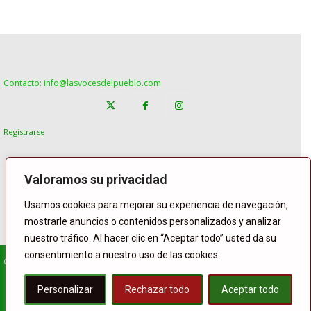
Contacto: info@lasvocesdelpueblo.com
Registrarse
Valoramos su privacidad
Usamos cookies para mejorar su experiencia de navegación,
mostrarle anuncios o contenidos personalizados y analizar
nuestro tráfico. Al hacer clic en “Aceptar todo” usted da su
consentimiento a nuestro uso de las cookies.
© Copyright Lasvocesdelpueblo
Homepage
POLÍTICA
ESPAÑA
GENTE
INTERNACIONAL
Personalizar
Rechazar todo
Aceptar todo
DEPORTE
El Tiempo
Lasvoces
Facebook
Twitter
Buffer
WhatsApp
Compartir