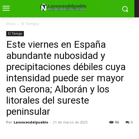
Inicio
El Tiempo
El Tiempo
Este viernes en España
abundante nubosidad y
precipitaciones débiles cuya
intensidad puede ser mayor
en Gerona; Alborán y los
litorales del sureste
peninsular
Por
Lasvocesdelpueblo
-
21 de marzo de 2025
96
0