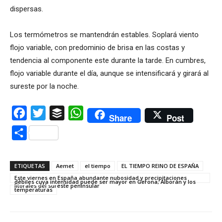
dispersas.
Los termómetros se mantendrán estables. Soplará viento
flojo variable, con predominio de brisa en las costas y
tendencia al componente este durante la tarde. En cumbres,
flojo variable durante el día, aunque se intensificará y girará al
sureste por la noche.
Facebook
Twitter
Buffer
WhatsApp
Share
Post
Compartir
ETIQUETAS
Aemet
el tiempo
EL TIEMPO REINO DE ESPAÑA
Este viernes en España abundante nubosidad y precipitaciones
débiles cuya intensidad puede ser mayor en Gerona; Alborán y los
litorales del sureste peninsular
temperaturas