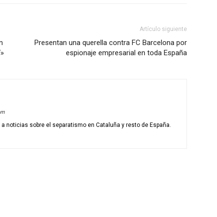
Artículo siguiente
n
Presentan una querella contra FC Barcelona por
í»
espionaje empresarial en toda España
om
o a noticias sobre el separatismo en Cataluña y resto de España.