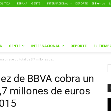
OLÍTICA
ESPAÑA
GENTE
INTERNACIONAL
DEPORTE
El Tiempo
L
A
GENTE
INTERNACIONAL
DEPORTE
EL TIEMP
a un sueldo total de 3,7 millones de...
lez de BBVA cobra un
,7 millones de euros
2015