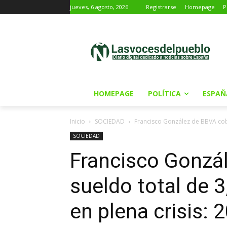
jueves, 6 agosto, 2026
Registrarse
Homepage
P
HOMEPAGE
POLÍTICA
ESPAÑ
Inicio
SOCIEDAD
Francisco González de BBVA cobr
SOCIEDAD
Francisco Gonzá
sueldo total de 3
en plena crisis: 