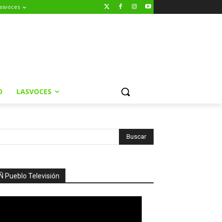
asvoces
O
LASVOCES
Ñ Pueblo Televisión