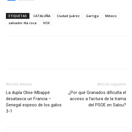
ETIQUETAS
CATALUÑA
Ciudad Juárez
Garriga
México
salvador illa roca
VOX
Artículo anterior
Artículo siguiente
La dupla Olise-Mbappé
¿Por qué Granados dificulta el
desatasca un Francia –
acceso a factura de la trama
Senegal espeso de los galos
del PSOE en Salou?
3-1