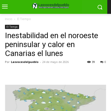
Inicio
El Tiempo
El Tiempo
Inestabilidad en el noroeste
peninsular y calor en
Canarias el lunes
Por
Lasvocesdelpueblo
-
24 de mayo de 2026
39
0