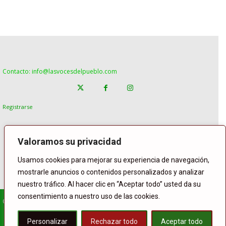
Contacto: info@lasvocesdelpueblo.com
Registrarse
Valoramos su privacidad
Usamos cookies para mejorar su experiencia de navegación,
mostrarle anuncios o contenidos personalizados y analizar
nuestro tráfico. Al hacer clic en “Aceptar todo” usted da su
consentimiento a nuestro uso de las cookies.
© Copyright Lasvocesdelpueblo
Homepage
POLÍTICA
ESPAÑA
GENTE
INTERNACIONAL
Personalizar
Rechazar todo
Aceptar todo