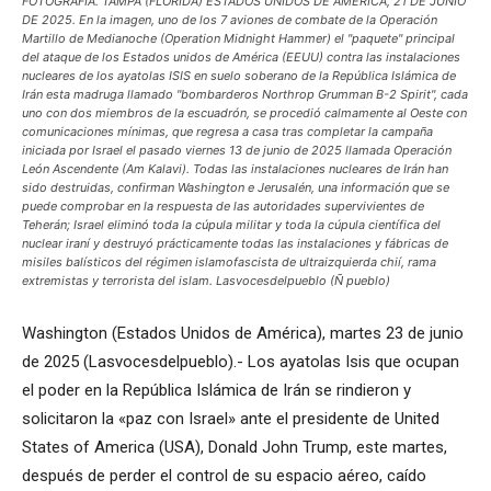
FOTOGRAFÍA. TAMPA (FLORIDA) ESTADOS UNIDOS DE AMÉRICA, 21 DE JUNIO
DE 2025. En la imagen, uno de los 7 aviones de combate de la Operación
Martillo de Medianoche (Operation Midnight Hammer) el "paquete" principal
del ataque de los Estados unidos de América (EEUU) contra las instalaciones
nucleares de los ayatolas ISIS en suelo soberano de la República Islámica de
Irán esta madruga llamado "bombarderos Northrop Grumman B-2 Spirit", cada
uno con dos miembros de la escuadrón, se procedió calmamente al Oeste con
comunicaciones mínimas, que regresa a casa tras completar la campaña
iniciada por Israel el pasado viernes 13 de junio de 2025 llamada Operación
León Ascendente (Am Kalavi). Todas las instalaciones nucleares de Irán han
sido destruidas, confirman Washington e Jerusalén, una información que se
puede comprobar en la respuesta de las autoridades supervivientes de
Teherán; Israel eliminó toda la cúpula militar y toda la cúpula científica del
nuclear iraní y destruyó prácticamente todas las instalaciones y fábricas de
misiles balísticos del régimen islamofascista de ultraizquierda chií, rama
extremistas y terrorista del islam. Lasvocesdelpueblo (Ñ pueblo)
Washington (Estados Unidos de América), martes 23 de junio
de 2025 (Lasvocesdelpueblo).- Los ayatolas Isis que ocupan
el poder en la República Islámica de Irán se rindieron y
solicitaron la «paz con Israel» ante el presidente de United
States of America (USA), Donald John Trump, este martes,
después de perder el control de su espacio aéreo, caído