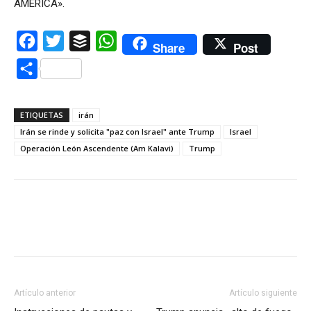
AMÉRICA».
Facebook
Twitter
Buffer
WhatsApp
Share
Post
Compartir
ETIQUETAS
irán
Irán se rinde y solicita "paz con Israel" ante Trump
Israel
Operación León Ascendente (Am Kalavi)
Trump
Artículo anterior
Artículo siguiente