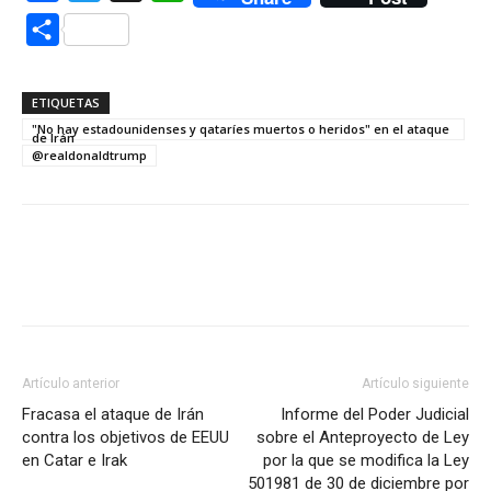
Compartir
ETIQUETAS
"No hay estadounidenses y qataríes muertos o heridos" en el ataque
de Irán
@realdonaldtrump
Artículo anterior
Artículo siguiente
Fracasa el ataque de Irán
Informe del Poder Judicial
contra los objetivos de EEUU
sobre el Anteproyecto de Ley
en Catar e Irak
por la que se modifica la Ley
501981 de 30 de diciembre por