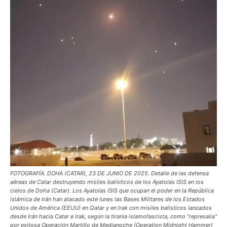
FOTOGRAFÍA. DOHA (CATAR), 23 DE JUNIO DE 2025. Detalle de las defensa
aéreas de Catar destruyendo misiles balísticos de los Ayatolas ISIS en los
cielos de Doha (Catar). Los Ayatolas ISIS que ocupan el poder en la República
islámica de Irán han atacado este lunes las Bases Militares de los Estados
Unidos de América (EEUU) en Qatar y en Irak con misiles balísticos lanzados
desde Irán hacia Catar e Irak, según la tiranía islamofascista, como "represalia"
por exitosa Operación Martillo de Medianoche (Operation Midnight Hammer)