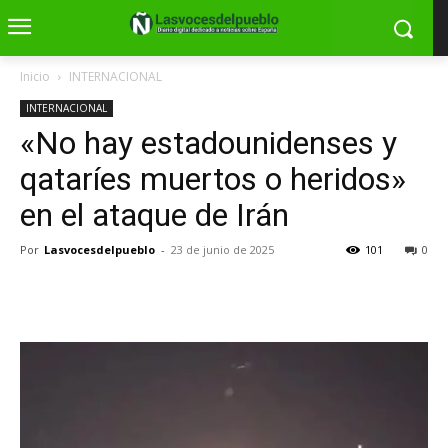
Inicio
INTERNACIONAL
INTERNACIONAL
«No hay estadounidenses y
qataríes muertos o heridos»
en el ataque de Irán
Por
Lasvocesdelpueblo
-
23 de junio de 2025
101
0