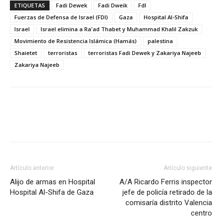
ETIQUETAS
Fadi Dewek
Fadi Dweik
FdI
Fuerzas de Defensa de Israel (FDI)
Gaza
Hospital Al-Shifa
Israel
Israel elimina a Ra'ad Thabet y Muhammad Khalil Zakzuk
Movimiento de Resistencia Islámica (Hamás)
palestina
Shaietet
terroristas
terroristas Fadi Dewek y Zakariya Najeeb
Zakariya Najeeb
Artículo anterior
Artículo siguiente
Alijo de armas en Hospital
A/A Ricardo Ferris inspector
Hospital Al-Shifa de Gaza
jefe de policía retirado de la
comisaría distrito Valencia
centro