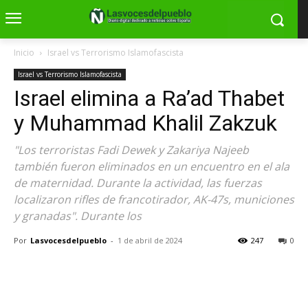
Inicio
Israel vs Terrorismo Islamofascista
Israel vs Terrorismo Islamofascista
Israel elimina a Ra’ad Thabet
y Muhammad Khalil Zakzuk
"Los terroristas Fadi Dewek y Zakariya Najeeb
también fueron eliminados en un encuentro en el ala
de maternidad. Durante la actividad, las fuerzas
localizaron rifles de francotirador, AK-47s, municiones
y granadas". Durante los
Por
Lasvocesdelpueblo
-
1 de abril de 2024
247
0