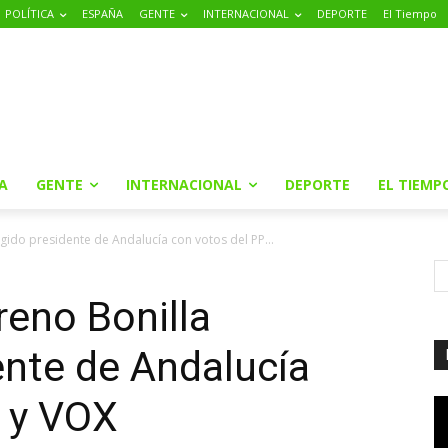
POLÍTICA
ESPAÑA
GENTE
INTERNACIONAL
DEPORTE
El Tiempo
A
GENTE
INTERNACIONAL
DEPORTE
EL TIEMP
gido presidente de Andalucía con votos del PP...
eno Bonilla
ente de Andalucía
P y VOX