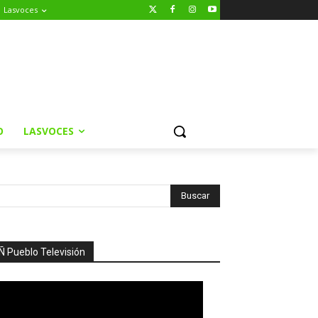
Lasvoces
O
LASVOCES
Ñ Pueblo Televisión