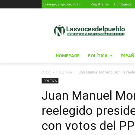
domingo, 9 agosto, 2026
Registrarse
Homepage
HOMEPAGE
POLÍTICA
ESPAÑ
Inicio
POLÍTICA
Juan Manuel Moreno Bonilla reele
POLÍTICA
Juan Manuel Mor
reelegido presid
con votos del P