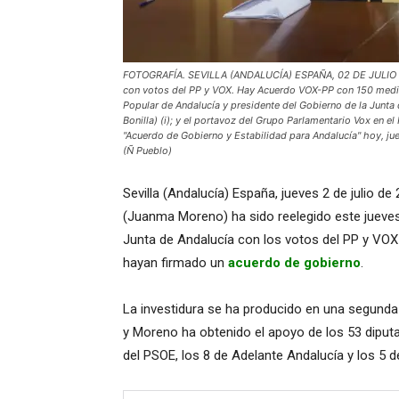
FOTOGRAFÍA. SEVILLA (ANDALUCÍA) ESPAÑA, 02 DE JULIO DE
con votos del PP y VOX. Hay Acuerdo VOX-PP con 150 medida
Popular de Andalucía y presidente del Gobierno de la Junt
Bonilla) (i); y el portavoz del Grupo Parlamentario Vox en e
"Acuerdo de Gobierno y Estabilidad para Andalucía" hoy, ju
(Ñ Pueblo)
Sevilla (Andalucía) España, jueves 2 de julio d
(Juanma Moreno) ha sido reelegido este jueves
Junta de Andalucía con los votos del PP y VO
hayan firmado un
acuerdo de gobierno
.
La investidura se ha producido en una segunda
y Moreno ha obtenido el apoyo de los 53 diputa
del PSOE, los 8 de Adelante Andalucía y los 5 d