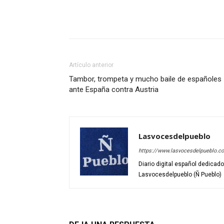
Artículo anterior
Tambor, trompeta y mucho baile de españoles
ante España contra Austria
Lasvocesdelpueblo
https://www.lasvocesdelpueblo.c
Diario digital español dedicad
Lasvocesdelpueblo (Ñ Pueblo)