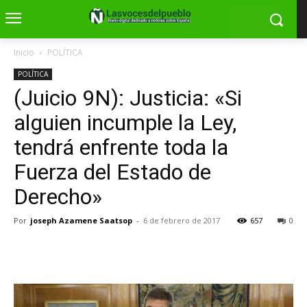
Inicio
POLÍTICA
POLÍTICA
(Juicio 9N): Justicia: «Si
alguien incumple la Ley,
tendrá enfrente toda la
Fuerza del Estado de
Derecho»
Por
joseph Azamene Saatsop
-
6 de febrero de 2017
657
0