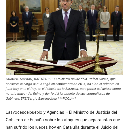
GRA028. MADRID, 04/11/2016.- El ministro de Justicia, Rafael Catalá, que
conserva el cargo al que llegó en septiembre de 2014, ha sido el primero en
jurar hoy ante el Rey, en el Palacio de la Zarzuela, para poder así actuar como
notario mayor del Reino y dar fe del juramento de sus compañeros de
Gabinete. EFE/Sergio Barrenechea ***POOL***
Lasvocesdelpueblo y Agencias – El Ministro de Justicia del
Gobierno de España sobre los ataques que separatistas que
han sufrido los jueces hoy en Cataluña durante el Juicio del