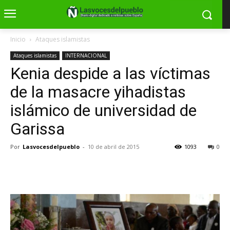
Inicio
Ataques islamistas
Ataques islamistas
INTERNACIONAL
Kenia despide a las víctimas
de la masacre yihadistas
islámico de universidad de
Garissa
Por
Lasvocesdelpueblo
-
10 de abril de 2015
1093
0