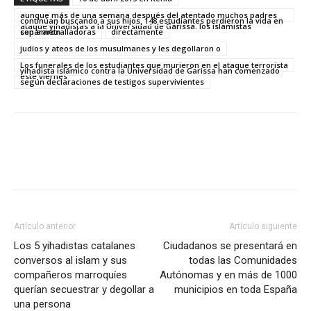
aunque más de una semana después del atentado muchos padres
continúan buscando a sus hijos. 148 estudiantes perdieron la vida en
ataque yihadistas a la Universidad de Garissa. los islamistas
separaron
con ametralladoras
directamente
judíos y ateos de los musulmanes y les degollaron o
Los funerales de los estudiantes que murieron en el ataque terrorista
yihadista islámico contra la Universidad de Garissa han comenzado
este viernes
según declaraciones de testigos supervivientes
Artículo anterior
Artículo siguiente
Los 5 yihadistas catalanes
Ciudadanos se presentará en
conversos al islam y sus
todas las Comunidades
compañeros marroquíes
Autónomas y en más de 1000
querían secuestrar y degollar a
municipios en toda España
una persona