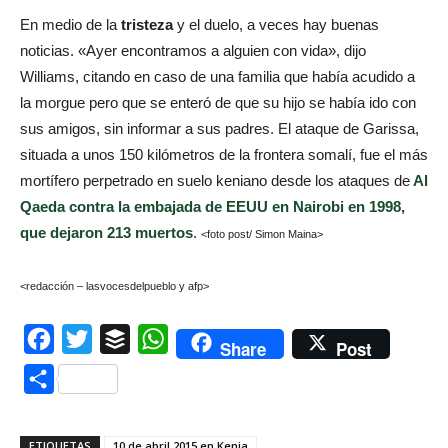
En medio de la
tristeza
y el duelo, a veces hay buenas
noticias. «Ayer encontramos a alguien con vida», dijo
Williams, citando en caso de una familia que había acudido a
la morgue pero que se enteró de que su hijo se había ido con
sus amigos, sin informar a sus padres. El ataque de Garissa,
situada a unos 150 kilómetros de la frontera somalí, fue el más
mortífero perpetrado en suelo keniano desde los ataques de
Al
Qaeda contra la embajada de EEUU en Nairobi en 1998,
que dejaron 213 muertos
.
<foto post/ Simon Maina>
<redacción – lasvocesdelpueblo y afp>
Facebook
Twitter
Buffer
WhatsApp
Share
Post
Compartir
ETIQUETAS
10 de abril 2015 en Kenia