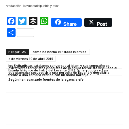
<redacción- lasvocesdelpueblo y efe>
Facebook
Twitter
Buffer
WhatsApp
Share
Post
Compartir
ETIQUETAS
como ha hecho el Estado Islámico.
este viernes 10 de abril 2015
los 5 yihadistas catalanes conversos al islam y sus compañeros
extremistas terroristas yihadistas de la célula terrorista vinculada al
Estado Islámico de Irak y del Levante (EIIL): 5 marroquíes y 1 pa
que planeaba secuestrar a una persona en España y degollarla
frente a una cámara vestida con un mono naranja
Según han avanzado fuentes de la agencia efe