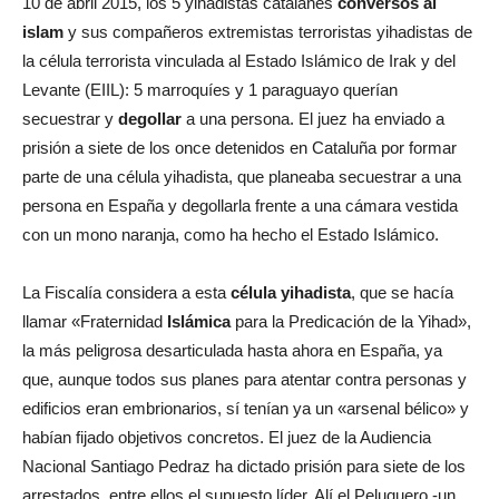
10 de abril 2015, los 5 yihadistas catalanes
conversos al
islam
y sus compañeros extremistas terroristas yihadistas de
la célula terrorista vinculada al Estado Islámico de Irak y del
Levante (EIIL): 5 marroquíes y 1 paraguayo querían
secuestrar y
degollar
a una persona. El juez ha enviado a
prisión a siete de los once detenidos en Cataluña por formar
parte de una célula yihadista, que planeaba secuestrar a una
persona en España y degollarla frente a una cámara vestida
con un mono naranja, como ha hecho el Estado Islámico.
La Fiscalía considera a esta
célula yihadista
, que se hacía
llamar «Fraternidad
Islámica
para la Predicación de la Yihad»,
la más peligrosa desarticulada hasta ahora en España, ya
que, aunque todos sus planes para atentar contra personas y
edificios eran embrionarios, sí tenían ya un «arsenal bélico» y
habían fijado objetivos concretos. El juez de la Audiencia
Nacional Santiago Pedraz ha dictado prisión para siete de los
arrestados, entre ellos el supuesto líder, Alí el Peluquero -un