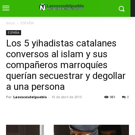
Inicio
ESPAÑA
ESPAÑA
Los 5 yihadistas catalanes
conversos al islam y sus
compañeros marroquíes
querían secuestrar y degollar
a una persona
Por
Lasvocesdelpueblo
-
10 de abril de 2015
981
0