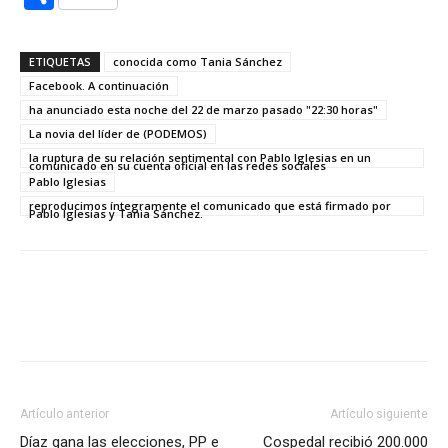
ETIQUETAS
conocida como Tania Sánchez
Facebook. A continuación
ha anunciado esta noche del 22 de marzo pasado "22:30 horas"
La novia del líder de (PODEMOS)
la ruptura de su relación sentimental con Pablo Iglesias en un
comunicado en su cuenta oficial en las redes sociales
Pablo Iglesias
reproducimos íntegramente el comunicado que está firmado por
Pablo Iglesias y Tania Sánchez.
Artículo anterior
Artículo siguiente
Díaz gana las elecciones, PP e
Cospedal recibió 200.000