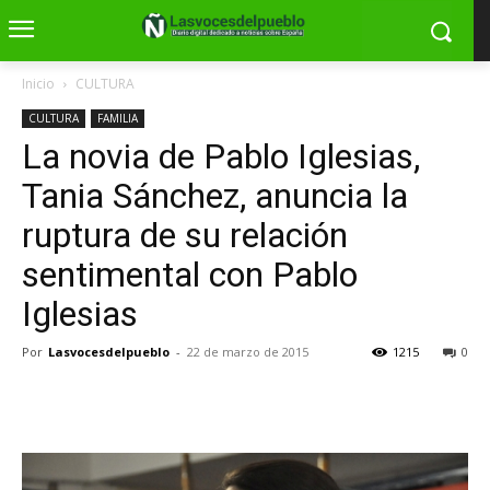
Inicio
CULTURA
CULTURA
FAMILIA
La novia de Pablo Iglesias,
Tania Sánchez, anuncia la
ruptura de su relación
sentimental con Pablo
Iglesias
Por
Lasvocesdelpueblo
-
22 de marzo de 2015
1215
0