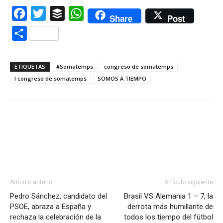
Facebook
Twitter
Buffer
WhatsApp
Share
Post
Compartir
ETIQUETAS
#Somatemps
congreso de somatemps
I congreso de somatemps
SOMOS A TIEMPO
Artículo anterior
Artículo siguiente
Pedro Sánchez, candidato del
Brasil VS Alemania 1 – 7, la
PSOE, abraza a España y
derrota más humillante de
rechaza la celebración de la
todos los tiempo del fútbol