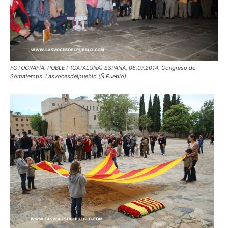
FOTOGRAFÍA. POBLET (CATALUÑA) ESPAÑA, 08.07.2014. Congreso de
Somatemps. Lasvocesdelpueblo (Ñ Pueblo)