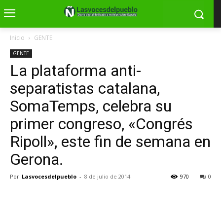
Inicio
GENTE
GENTE
La plataforma anti-
separatistas catalana,
SomaTemps, celebra su
primer congreso, «Congrés
Ripoll», este fin de semana en
Gerona.
Por
Lasvocesdelpueblo
-
8 de julio de 2014
970
0