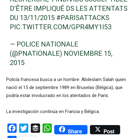
D’ÊTRE IMPLIQUÉ DS LES ATTENTATS
DU 13/11/2015
#PARISATTACKS
PIC.TWITTER.COM/GPR4MY1I53
— POLICE NATIONALE
(@PNATIONALE)
NOVIEMBRE 15,
2015
Policía francesa
busca a
un hombre: Abdeslam Salah quien
nació el 15 de septiembre 1989 en Bruselas (Bélgica),
que
podría estar
involucrado en
los atentados de
París.
La
investigación continúa
en Francia
y Bélgica.
Facebook
Twitter
Buffer
WhatsApp
Share
Post