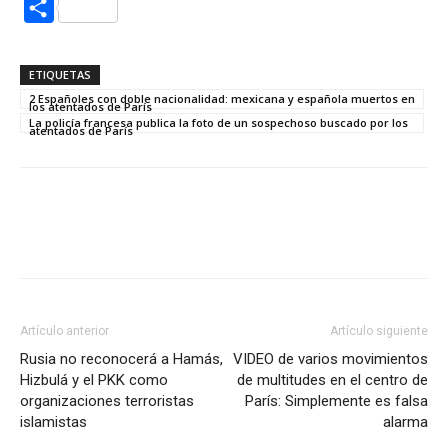
Compartir
ETIQUETAS
2 Españoles con doble nacionalidad: mexicana y española muertos en
los atentados de París
La policía francesa publica la foto de un sospechoso buscado por los
atentados de París
Artículo anterior
Artículo siguiente
Rusia no reconocerá a Hamás,
VIDEO de varios movimientos
Hizbulá y el PKK como
de multitudes en el centro de
organizaciones terroristas
París: Simplemente es falsa
islamistas
alarma