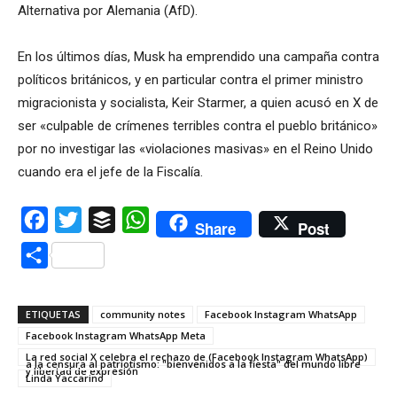
Alternativa por Alemania (AfD).
En los últimos días, Musk ha emprendido una campaña contra
políticos británicos, y en particular contra el primer ministro
migracionista y socialista, Keir Starmer, a quien acusó en X de
ser «culpable de crímenes terribles contra el pueblo británico»
por no investigar las «violaciones masivas» en el Reino Unido
cuando era el jefe de la Fiscalía.
Facebook
Twitter
Buffer
WhatsApp
Share
Post
Compartir
ETIQUETAS
community notes
Facebook Instagram WhatsApp
Facebook Instagram WhatsApp Meta
La red social X celebra el rechazo de (Facebook Instagram WhatsApp)
a la censura al patriotismo: "bienvenidos a la fiesta" del mundo libre
y libertad de expresión
Linda Yaccarino