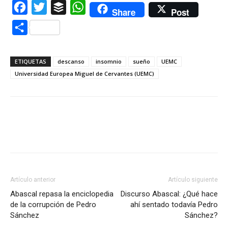
Facebook
Twitter
Buffer
WhatsApp
Share
Post
Compartir
ETIQUETAS
descanso
insomnio
sueño
UEMC
Universidad Europea Miguel de Cervantes (UEMC)
Artículo anterior
Artículo siguiente
Abascal repasa la enciclopedia
Discurso Abascal: ¿Qué hace
de la corrupción de Pedro
ahí sentado todavía Pedro
Sánchez
Sánchez?