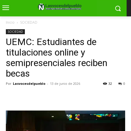
Inicio
SOCIEDAD
SOCIEDAD
UEMC: Estudiantes de
titulaciones online y
semipresenciales reciben
becas
Por
Lasvocesdelpueblo
-
13 de junio de 2026
32
0