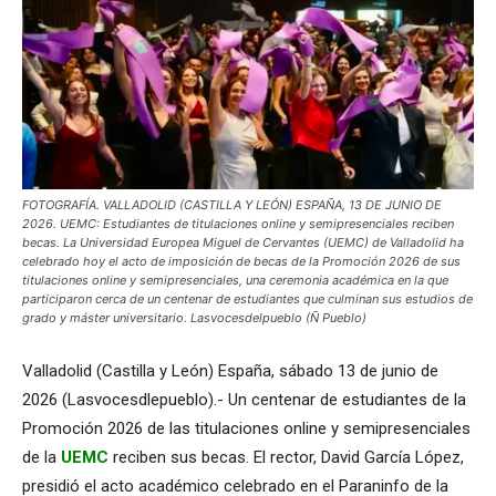
FOTOGRAFÍA. VALLADOLID (CASTILLA Y LEÓN) ESPAÑA, 13 DE JUNIO DE
2026. UEMC: Estudiantes de titulaciones online y semipresenciales reciben
becas. La Universidad Europea Miguel de Cervantes (UEMC) de Valladolid ha
celebrado hoy el acto de imposición de becas de la Promoción 2026 de sus
titulaciones online y semipresenciales, una ceremonia académica en la que
participaron cerca de un centenar de estudiantes que culminan sus estudios de
grado y máster universitario. Lasvocesdelpueblo (Ñ Pueblo)
Valladolid (Castilla y León) España, sábado 13 de junio de
2026 (Lasvocesdlepueblo).- Un centenar de estudiantes de la
Promoción 2026 de las titulaciones online y semipresenciales
de la
UEMC
reciben sus becas. El rector, David García López,
presidió el acto académico celebrado en el Paraninfo de la