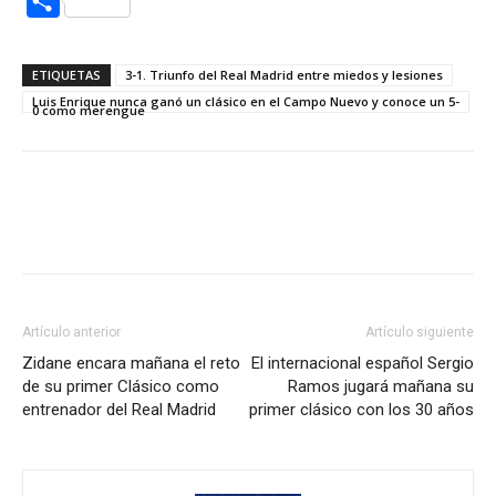
Compartir
ETIQUETAS
3-1. Triunfo del Real Madrid entre miedos y lesiones
Luis Enrique nunca ganó un clásico en el Campo Nuevo y conoce un 5-
0 como merengue
Artículo anterior
Artículo siguiente
Zidane encara mañana el reto
El internacional español Sergio
de su primer Clásico como
Ramos jugará mañana su
entrenador del Real Madrid
primer clásico con los 30 años