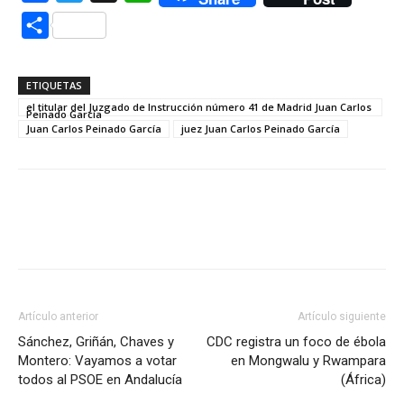
Compartir
ETIQUETAS
el titular del Juzgado de Instrucción número 41 de Madrid Juan Carlos
Peinado García
Juan Carlos Peinado García
juez Juan Carlos Peinado García
Artículo anterior
Artículo siguiente
Sánchez, Griñán, Chaves y
CDC registra un foco de ébola
Montero: Vayamos a votar
en Mongwalu y Rwampara
todos al PSOE en Andalucía
(África)