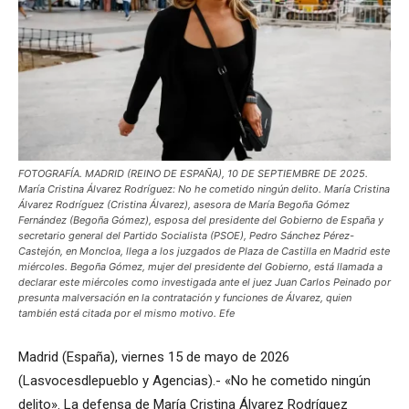
FOTOGRAFÍA. MADRID (REINO DE ESPAÑA), 10 DE SEPTIEMBRE DE 2025.
María Cristina Álvarez Rodríguez: No he cometido ningún delito. María Cristina
Álvarez Rodríguez (Cristina Álvarez), asesora de María Begoña Gómez
Fernández (Begoña Gómez), esposa del presidente del Gobierno de España y
secretario general del Partido Socialista (PSOE), Pedro Sánchez Pérez-
Castejón, en Moncloa, llega a los juzgados de Plaza de Castilla en Madrid este
miércoles. Begoña Gómez, mujer del presidente del Gobierno, está llamada a
declarar este miércoles como investigada ante el juez Juan Carlos Peinado por
presunta malversación en la contratación y funciones de Álvarez, quien
también está citada por el mismo motivo. Efe
Madrid (España), viernes 15 de mayo de 2026
(Lasvocesdlepueblo y Agencias).- «No he cometido ningún
delito». La defensa de María Cristina Álvarez Rodríguez