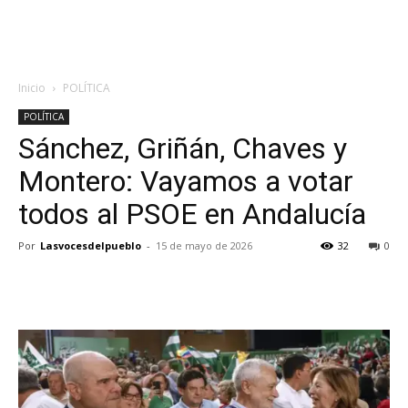
Inicio
POLÍTICA
POLÍTICA
Sánchez, Griñán, Chaves y
Montero: Vayamos a votar
todos al PSOE en Andalucía
Por
Lasvocesdelpueblo
-
15 de mayo de 2026
32
0