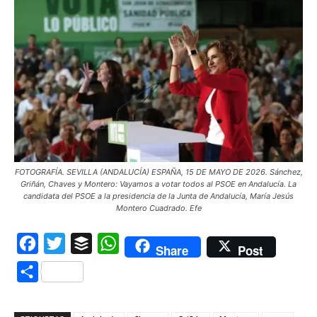
FOTOGRAFÍA. SEVILLA (ANDALUCÍA) ESPAÑA, 15 DE MAYO DE 2026. Sánchez,
Griñán, Chaves y Montero: Vayamos a votar todos al PSOE en Andalucía. La
candidata del PSOE a la presidencia de la Junta de Andalucía, María Jesús
Montero Cuadrado. Efe
Facebook
Twitter
Buffer
WhatsApp
Share
Post
Compartir