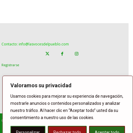
Contacto: info@lasvocesdelpueblo.com
Registrarse
Valoramos su privacidad
Usamos cookies para mejorar su experiencia de navegación,
mostrarle anuncios o contenidos personalizados y analizar
nuestro tráfico. Al hacer clic en “Aceptar todo” usted da su
consentimiento a nuestro uso de las cookies.
© Copyright Lasvocesdelpueblo
Homepage
POLÍTICA
ESPAÑA
GENTE
INTERNACIONAL
Personalizar
Rechazar todo
Aceptar todo