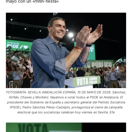
mayo con un «mitin-fiesta».
FOTOGRAFÍA. SEVILLA (ANDALUCÍA) ESPAÑA, 15 DE MAYO DE 2026. Sánchez,
Griñán, Chaves y Montero: Vayamos a votar todos al PSOE en Andalucía. El
presidente del Gobierno de España y secretario general del Partido Socialista
(PSOE), Pedro Sánchez Pérez-Castejón, protagoniza el cierre de campaña
electoral que los socialistas celebran hoy viernes en Sevilla. Efe