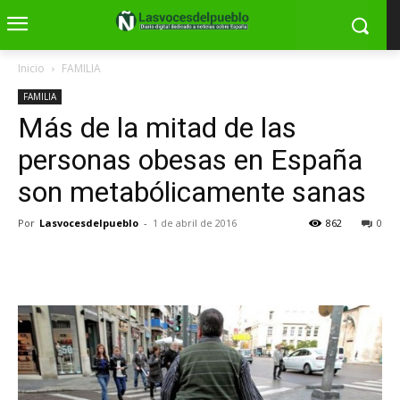
Inicio
FAMILIA
FAMILIA
Más de la mitad de las
personas obesas en España
son metabólicamente sanas
Por
Lasvocesdelpueblo
-
1 de abril de 2016
862
0