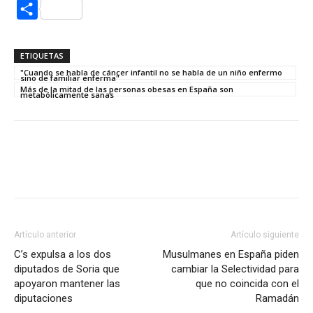
Compartir
ETIQUETAS
"Cuando se habla de cáncer infantil no se habla de un niño enfermo
sino de familiar enferma"
Más de la mitad de las personas obesas en España son
metabólicamente sanas
Artículo anterior
Artículo siguiente
C’s expulsa a los dos
Musulmanes en España piden
diputados de Soria que
cambiar la Selectividad para
apoyaron mantener las
que no coincida con el
diputaciones
Ramadán