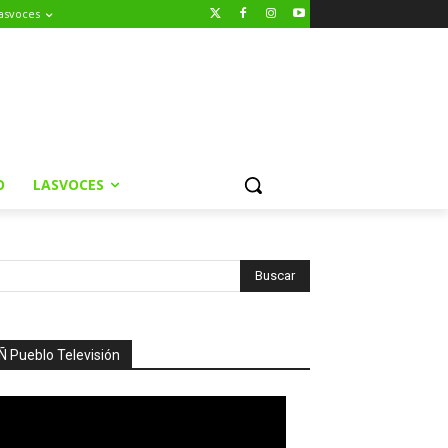
asvoces
O
LASVOCES
Ñ Pueblo Televisión