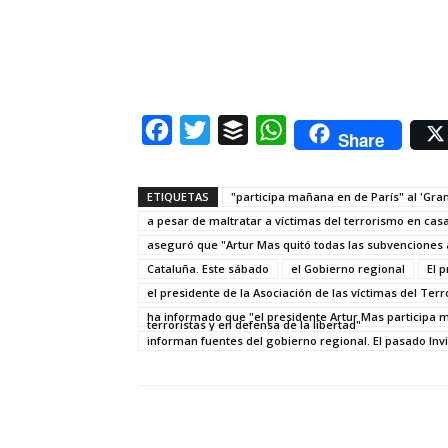
Facebook
Twitter
Buffer
WhatsApp
Share
ETIQUETAS
"participa mañana en de París" al 'Gran
a pesar de maltratar a víctimas del terrorismo en cas
aseguró que "Artur Mas quitó todas las subvenciones a
Cataluña. Este sábado
el Gobierno regional
El 
el presidente de la Asociación de las víctimas del Ter
ha informado que "el presidente Artur Mas participa 
terroristas y en defensa de la libertad"
informan fuentes del gobierno regional. El pasado Inv