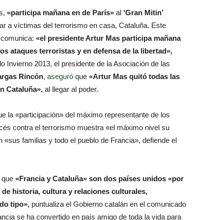
s,
«participa mañana en de París»
al
‘Gran Mitin’
tar a víctimas del terrorismo en casa, Cataluña. Este
l comunica:
«el presidente Artur Mas participa mañana
s ataques terroristas y en defensa de la libertad»,
o Invierno 2013, el presidente de la Asociación de las
Vargas Rincón
,
aseguró
que
«Artur Mas quitó todas las
en Cataluña»,
al llegar al poder.
e la «participación» del máximo representante de los
ancés contra el terrorismo muestra «el máximo nivel su
n «sus familias y todo el pueblo de Francia», defiende el
a que
«Francia y Cataluña» son dos países unidos «por
de historia, cultura y relaciones culturales,
do tipo»,
puntualiza el Gobierno catalán en el comunicado
ancia se ha convertido en país amigo de toda la vida para