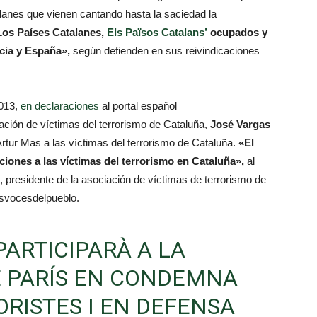
alanes que vienen cantando hasta la saciedad la
Los Países Catalanes,
Els Països Catalans’
ocupados y
cia y España»,
según defienden en sus reivindicaciones
2013,
en declaraciones
al portal español
iación de víctimas del terrorismo de Cataluña,
José Vargas
Artur Mas a las víctimas del terrorismo de Cataluña.
«El
iones a las víctimas del terrorismo en Cataluña»,
al
, presidente de la asociación de víctimas de terrorismo de
asvocesdelpueblo.
ARTICIPARÀ A LA
E PARÍS EN CONDEMNA
ORISTES I EN DEFENSA