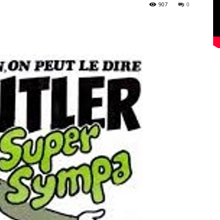
907
0