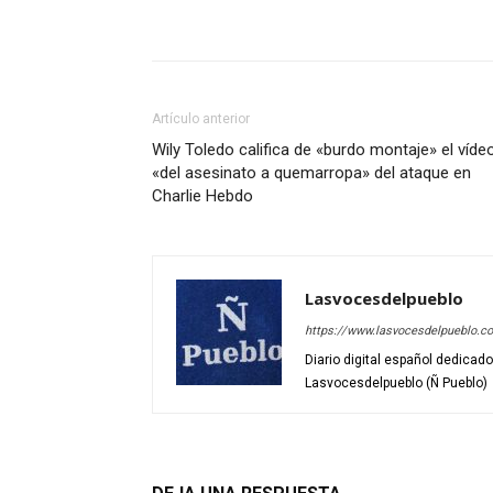
Artículo anterior
Wily Toledo califica de «burdo montaje» el víde
«del asesinato a quemarropa» del ataque en
Charlie Hebdo
Lasvocesdelpueblo
https://www.lasvocesdelpueblo.c
Diario digital español dedicad
Lasvocesdelpueblo (Ñ Pueblo)