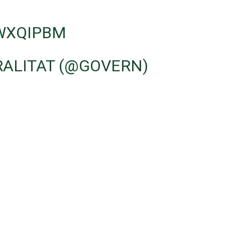
MWXQIPBM
RALITAT (@GOVERN)