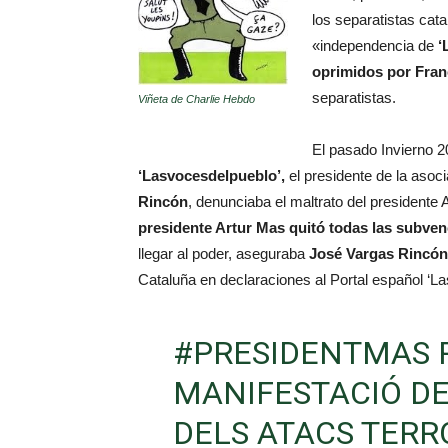
los separatistas cat
«independencia de
‘
oprimidos por Fran
separatistas.
Viñeta de Charlie Hebdo
El pasado Invierno 
‘Lasvocesdelpueblo’,
el presidente de la asoc
Rincón
, denunciaba el maltrato del presidente 
presidente Artur Mas quitó todas las subvenc
llegar al poder, aseguraba
José Vargas Rincón
Cataluña en declaraciones al Portal español ‘L
#PRESIDENTMAS
P
MANIFESTACIÓ D
DELS ATACS TERR