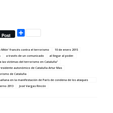
Compartir
Post
 Mitin' francés contra el terrorismo
10 de enero 2015
a
a través de un comunicado
al llegar al poder.
 las víctimas del terrorismo en Cataluña"
presidente autonómico de Cataluña Artur Mas
rorismo de Cataluña
mañana en la manifestación de París de condena de los ataques
ierno 2013
José Vargas Rincón