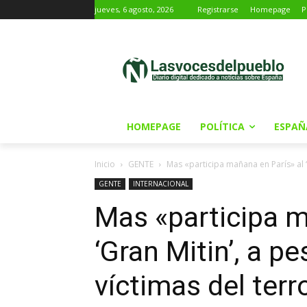
jueves, 6 agosto, 2026
Registrarse
Homepage
P
HOMEPAGE
POLÍTICA
ESPAÑ
Inicio
GENTE
Mas «participa mañana en París» al ‘G
GENTE
INTERNACIONAL
Mas «participa m
‘Gran Mitin’, a p
víctimas del ter