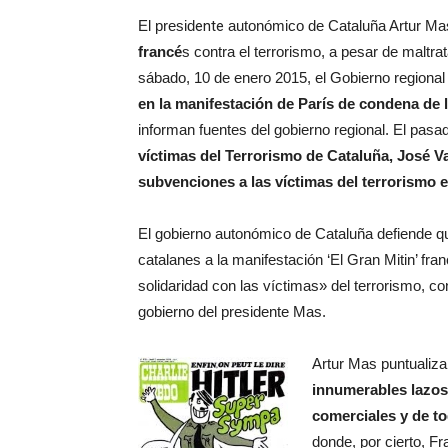
El presid
ente
autonómico de Cataluña Artur Ma
francé
s contra el terrorismo, a pesar de maltra
sábado, 10 de enero 2015, el Gobierno regiona
en la manifestación de París de condena de lo
informan fuentes del gobierno regional. El pasad
víctimas del Terrorismo de Cataluña, José 
subvenciones a las víctimas del terrorismo 
El gobierno autonómico de Cataluña defiende qu
catalanes a la manifestación ‘El Gran Mitin’ fr
solidaridad con las víctimas» del terrorismo, co
gobierno del presidente Mas.
Artur Mas puntualiz
innumerables lazos 
comerciales y de to
donde, por cierto, Fr