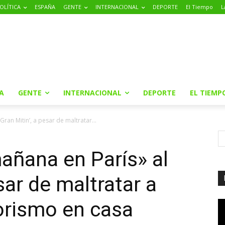
OLÍTICA
ESPAÑA
GENTE
INTERNACIONAL
DEPORTE
El Tiempo
L
A
GENTE
INTERNACIONAL
DEPORTE
EL TIEMP
ran Mitin’, a pesar de maltratar...
añana en París» al
esar de maltratar a
rorismo en casa