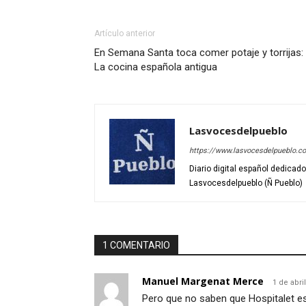
Artículo anterior
En Semana Santa toca comer potaje y torrijas:
La cocina española antigua
Lasvocesdelpueblo
https://www.lasvocesdelpueblo.c
Diario digital español dedicad
Lasvocesdelpueblo (Ñ Pueblo)
1 COMENTARIO
Manuel Margenat Merce
1 de abri
Pero que no saben que Hospitalet es