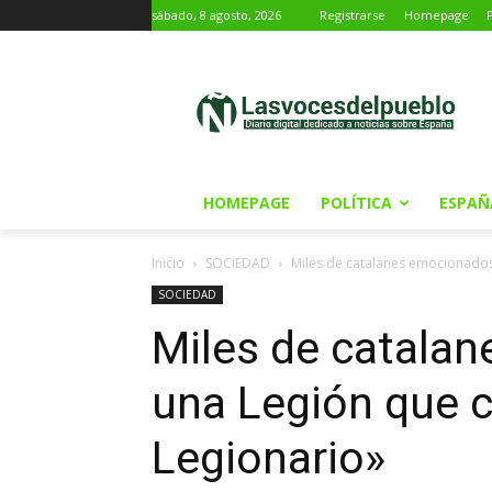
sábado, 8 agosto, 2026
Registrarse
Homepage
HOMEPAGE
POLÍTICA
ESPAÑ
Inicio
SOCIEDAD
Miles de catalanes emocionados 
SOCIEDAD
Miles de catala
una Legión que c
Legionario»