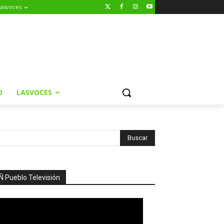
Lasvoces
O
LASVOCES
Ñ Pueblo Televisión