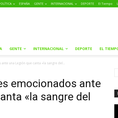
POLÍTICA
ESPAÑA
GENTE
INTERNACIONAL
DEPORTE
El Tiempo
A
GENTE
INTERNACIONAL
DEPORTE
EL TIEMP
ante una Legión que canta «la sangre del...
nes emocionados ante
anta «la sangre del