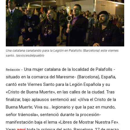
Una catalana canatando para la Legión en Palafolls (Barcelona) este viernes
santo. lasvocesdelpueblo
Una mujer catalana de la localidad de Palafolls -
Redacción –
situado en la comarca del Maresme- (Barcelona), España,
cantó este Viernes Santo para la Legión Española y su
«Cristo de Buena Muerte», en las calles de la ciudad. Tras
finalizar, bajo aplausos sentenció así: «¡Viva el Cristo de la
Buena Muerte; Viva su… legionario y que la paz en mundo,
señor tráenosla», sentenció durante la procesión-
manifestación baja el lema «Libres de Mostrar Nuestra Fe».
Vean
aquí
toda la crónica del acto. Barcelona, 27 de marzo