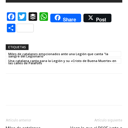
Facebook
Twitter
Buffer
WhatsApp
Share
Post
Compartir
ETIQUETAS
Miles de catalanes emocionados ante una Legión que canta "la
sangre del Legionario"
Una catalana canta para la Legión y su «Cristo de Buena Muerte» en
las calles de Palafolls
Artículo anterior
Artículo siguiente