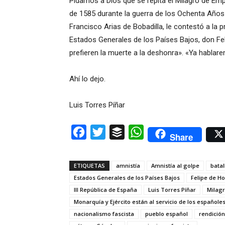
Pidamos a Dios que se repita el Milagro de Emp
de 1585 durante la guerra de los Ochenta Año
Francisco Arias de Bobadilla, le contestó a la 
Estados Generales de los Países Bajos, don Fe
prefieren la muerte a la deshonra». «Ya habla
Ahí lo dejo.
Luis Torres Píñar
Facebook
Twitter
Buffer
WhatsApp
Share
ETIQUETAS
amnistía
Amnistía al golpe
batal
Estados Generales de los Países Bajos
Felipe de H
III República de España
Luis Torres Píñar
Milag
Monarquía y Ejército están al servicio de los españoles
nacionalismo fascista
pueblo español
rendició