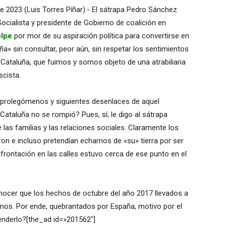
 2023 (Luis Torres Píñar).- El sátrapa Pedro Sánchez
Socialista y presidente de Gobierno de coalición en
olpe
por mor de su aspiración política para convertirse en
ña» sin consultar, peor aún, sin respetar los sentimientos
Cataluña, que fuimos y somos objeto de una atrabiliaria
scista.
 prolegómenos y siguientes desenlaces de aquel
Cataluña no se rompió? Pues, sí; le digo al sátrapa
las familias y las relaciones sociales. Claramente los
on e incluso pretendían echarnos de «su» tierra por ser
rontación en las calles estuvo cerca de ese punto en el
onocer que los hechos de octubre del año 2017 llevados a
imos. Por ende, quebrantados por España, motivo por el
ntenderlo?[the_ad id=»201562″]