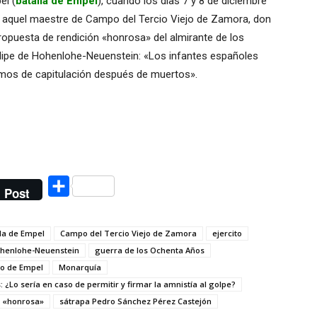
el (
batalla de Empel
), cuando los días 7 y 8 de diciembre
s aquel maestre de Campo del Tercio Viejo de Zamora, don
propuesta de rendición «honrosa» del almirante de los
lipe de Hohenlohe-Neuenstein: «Los infantes españoles
remos de capitulación después de muertos».
Compartir
Post
la de Empel
Campo del Tercio Viejo de Zamora
ejercito
ohenlohe-Neuenstein
guerra de los Ochenta Años
ro de Empel
Monarquía
: ¿Lo sería en caso de permitir y firmar la amnistía al golpe?
n «honrosa»
sátrapa Pedro Sánchez Pérez Castejón