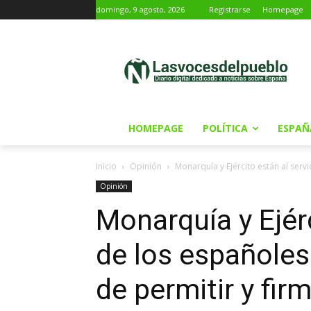
domingo, 9 agosto, 2026
Registrarse
Homepage
HOMEPAGE
POLÍTICA
ESPAÑ
Inicio
Opinión
Monarquía y Ejército están al servic
Opinión
Monarquía y Ejérc
de los españoles
de permitir y firm