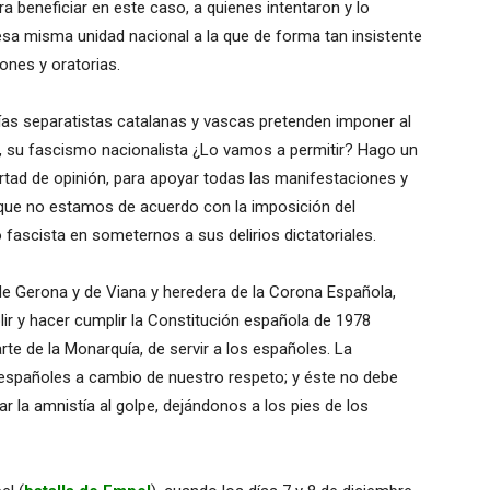
 beneficiar en este caso, a quienes intentaron y lo
esa misma unidad nacional a la que de forma tan insistente
ones y oratorias.
ías separatistas catalanas y vascas pretenden imponer al
ra, su fascismo nacionalista ¿Lo vamos a permitir? Hago un
ertad de opinión, para apoyar todas las manifestaciones y
 que no estamos de acuerdo con la imposición del
ascista en someternos a sus delirios dictatoriales.
de Gerona y de Viana y heredera de la Corona Española,
ir y hacer cumplir la Constitución española de 1978
te de la Monarquía, de servir a los españoles. La
os españoles a cambio de nuestro respeto; y éste no debe
mar la amnistía al golpe, dejándonos a los pies de los