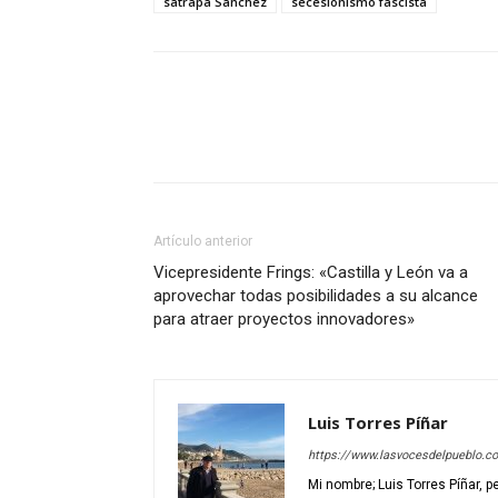
sátrapa Sánchez
secesionismo fascista
Artículo anterior
Vicepresidente Frings: «Castilla y León va a
aprovechar todas posibilidades a su alcance
para atraer proyectos innovadores»
Luis Torres Píñar
https://www.lasvocesdelpueblo.c
Mi nombre; Luis Torres Píñar, p