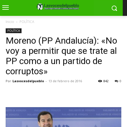
Inicio
POLÍTICA
POLÍTICA
Moreno (PP Andalucía): «No
voy a permitir que se trate al
PP como a un partido de
corruptos»
Por
Lasvocesdelpueblo
-
13 de febrero de 2016
842
0