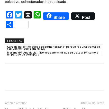
colectivo, cohesionado», ha recalcado.
Facebook
Twitter
Buffer
WhatsApp
Share
Post
Compartir
ETIQUETAS
Garzón: Rajoy "no puede gobernar España" porque "es una trama de
corrupción" que ganó el 20D
Moreno (PP Andalucía): "No voy a permitir que se trate al PP como a
un partido de corruptos"
Artículo anterior
Artículo siguiente