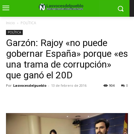
Inicio
POLÍTICA
POLÍTICA
Garzón: Rajoy «no puede
gobernar España» porque «es
una trama de corrupción»
que ganó el 20D
Por
Lasvocesdelpueblo
-
13 de febrero de 2016
904
0