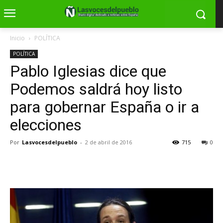
Inicio
POLÍTICA
POLÍTICA
Pablo Iglesias dice que
Podemos saldrá hoy listo
para gobernar España o ir a
elecciones
Por
Lasvocesdelpueblo
-
2 de abril de 2016
715
0