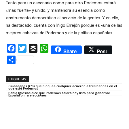
Tanto para un escenario como para otro Podemos estará
«más fuerte» y unido, y mantendrá su esencia como
«instrumento democrático al servicio de la gente». Y en ello,
ha destacado, cuenta con Íñigo Errejón porque es «una de las
mejores cabezas de Podemos y de la política española».
Facebook
Twitter
Buffer
WhatsApp
Share
Post
Compartir
ETIQUETAS
Ciudadanos (C's) que bloquea cualquier acuerdo a tres bandas en el
que esté Podemos
Pablo Iglesias dice que Podemos saldrá hoy listo para gobernar
España o ir a elecciones