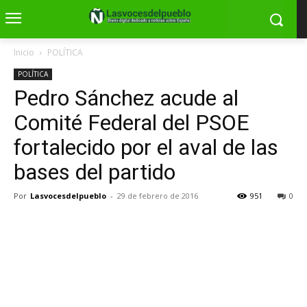
Inicio
POLÍTICA
POLÍTICA
Pedro Sánchez acude al
Comité Federal del PSOE
fortalecido por el aval de las
bases del partido
Por
Lasvocesdelpueblo
-
29 de febrero de 2016
951
0