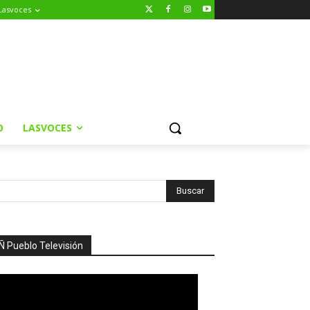
Lasvoces
O
LASVOCES
Ñ Pueblo Televisión