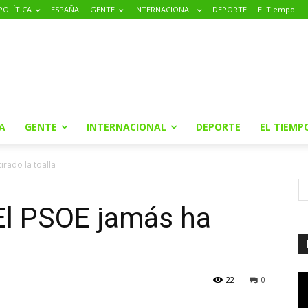
POLÍTICA
ESPAÑA
GENTE
INTERNACIONAL
DEPORTE
El Tiempo
A
GENTE
INTERNACIONAL
DEPORTE
EL TIEMP
irado la toalla
El PSOE jamás ha
22
0