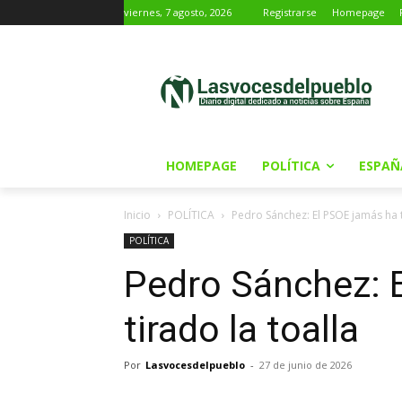
viernes, 7 agosto, 2026
Registrarse
Homepage
HOMEPAGE
POLÍTICA
ESPAÑ
Inicio
POLÍTICA
Pedro Sánchez: El PSOE jamás ha t
POLÍTICA
Pedro Sánchez: 
tirado la toalla
Por
Lasvocesdelpueblo
-
27 de junio de 2026