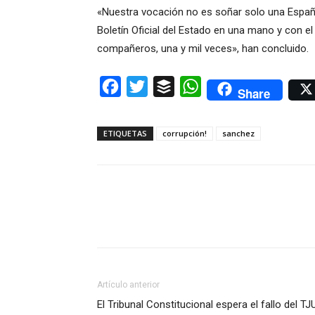
«Nuestra vocación no es soñar solo una España
Boletín Oficial del Estado en una mano y con el 
compañeros, una y mil veces», han concluido.
Facebook
Twitter
Buffer
WhatsApp
Share
ETIQUETAS
corrupción!
sanchez
Artículo anterior
El Tribunal Constitucional espera el fallo del TJ