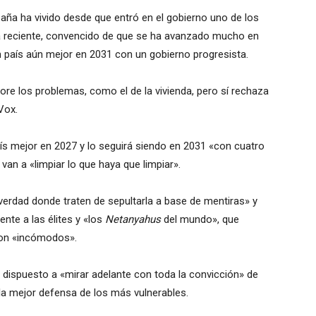
spaña ha vivido desde que entró en el gobierno uno de los
 reciente, convencido de que se ha avanzado mucho en
 país aún mejor en 2031 con un gobierno progresista.
nore los problemas, como el de la vivienda, pero sí rechaza
Vox.
s mejor en 2027 y lo seguirá siendo en 2031 «con cuatro
an a «limpiar lo que haya que limpiar».
 verdad donde traten de sepultarla a base de mentiras» y
nte a las élites y «los
Netanyahus
del mundo», que
son «incómodos».
 dispuesto a «mirar adelante con toda la convicción» de
 la mejor defensa de los más vulnerables.