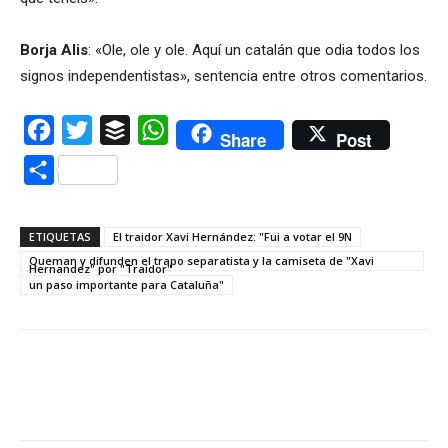
Borja Alis
: «Ole, ole y ole. Aquí un catalán que odia todos los
signos independentistas», sentencia entre otros comentarios.
Facebook
Twitter
Buffer
WhatsApp
Share
Post
Compartir
ETIQUETAS
El traidor Xavi Hernández: "Fui a votar el 9N
Queman y difunden el trapo separatista y la camiseta de "Xavi
Hernandez" por "Traidor"
un paso importante para Cataluña"