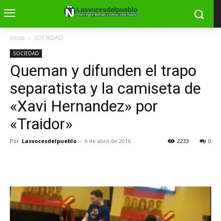
Inicio
SOCIEDAD
SOCIEDAD
Queman y difunden el trapo
separatista y la camiseta de
«Xavi Hernandez» por
«Traidor»
Por
Lasvocesdelpueblo
-
6 de abril de 2016
2233
0