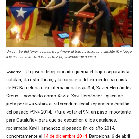
Un combo del joven quemando primero al trapo separatista catalán (i) y luego
a la camiseta de Xavi Hernandez (d). lasvocesdelpueblo.
Un joven decepcionado quema el trapo separatista
Redacción –
catalán, «la estrellada», y la camiseta del ex-centrocampista
de FC Barcelona e ex internacional español, Xavier Hernández
Creus – conocido como Xavi o Xavi Hernández- quien se
jacta por ir «a votar» el referéndum ilegal separatista catalán
del pasado «9N» 2014: «fui a votar el 9N, un paso importante
para Cataluña», para que se escuchen a los catalanes,
reclamaba Xavi Hernandez el pasado fin de año 2014,
concretamente el
14 de diciembre 2014
. Barcelona, 6 de abril