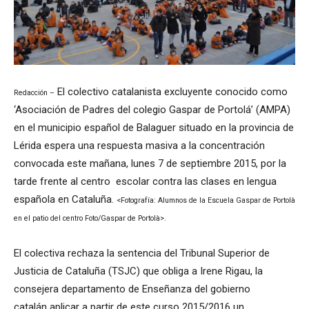
El colectivo catalanista excluyente conocido como
Redacción –
‘A
sociación
de Padres
del colegio
Gaspar de
Portolá’ (AMPA)
en el municipio español de
Balaguer situado en la provincia de
Lérida
espera una respuesta masiva a la concentración
convocada este mañana, lunes 7 de septiembre 2015, por la
tarde frente al centro escolar contra las clases en lengua
española en Cataluña.
<Fotografía: Alumnos de la Escuela Gaspar de Portolà
en el patio del centro Foto/Gaspar de Portolà>.
El colectiva rechaza la sentencia del Tribunal Superior de
Justicia de Cataluña (TSJC) que obliga a Irene Rigau, la
consejera departamento de Enseñanza del gobierno
catalán aplicar a partir de este curso 2015/2016 un