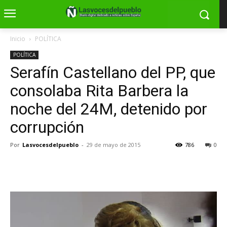
Inicio
POLÍTICA
POLÍTICA
Serafín Castellano del PP, que
consolaba Rita Barbera la
noche del 24M, detenido por
corrupción
Por
Lasvocesdelpueblo
-
29 de mayo de 2015
786
0