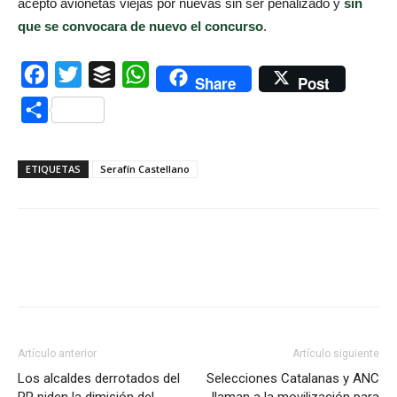
aceptó avionetas viejas por nuevas sin ser penalizado y
sin
que se convocara de nuevo el concurso
.
Facebook
Twitter
Buffer
WhatsApp
Share
Post
Compartir
ETIQUETAS
Serafín Castellano
Artículo anterior
Artículo siguiente
Los alcaldes derrotados del
Selecciones Catalanas y ANC
PP piden la dimisión del
llaman a la movilización para