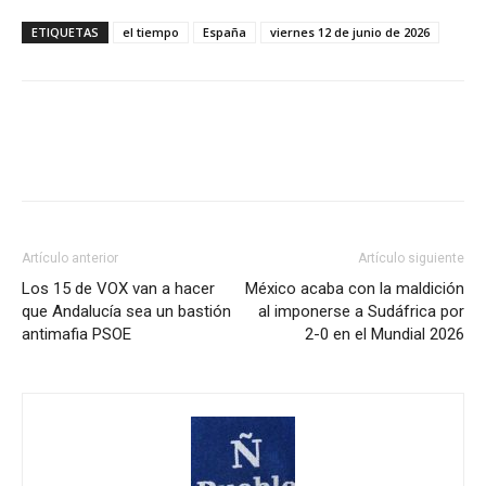
ETIQUETAS
el tiempo
España
viernes 12 de junio de 2026
Artículo anterior
Artículo siguiente
Los 15 de VOX van a hacer
México acaba con la maldición
que Andalucía sea un bastión
al imponerse a Sudáfrica por
antimafia PSOE
2-0 en el Mundial 2026