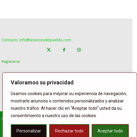
Contacto: info@lasvocesdelpueblo.com
Registrarse
Valoramos su privacidad
Usamos cookies para mejorar su experiencia de navegación,
mostrarle anuncios o contenidos personalizados y analizar
nuestro tráfico. Al hacer clic en “Aceptar todo” usted da su
consentimiento a nuestro uso de las cookies.
© Copyright Lasvocesdelpueblo
Homepage
POLÍTICA
ESPAÑA
GENTE
INTERNACIONAL
Personalizar
Rechazar todo
Aceptar todo
DEPORTE
El Tiempo
Lasvoces