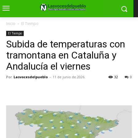
Inicio
El Tiempo
El Tiempo
Subida de temperaturas con
tramontana en Cataluña y
Andalucía el viernes
Por
Lasvocesdelpueblo
-
11 de junio de 2026
32
0