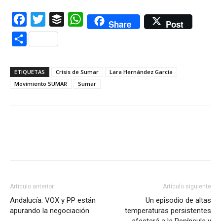
Facebook
Twitter
Buffer
WhatsApp
Share
Post
Compartir
ETIQUETAS
Crisis de Sumar
Lara Hernández García
Movimiento SUMAR
Sumar
Artículo anterior
Artículo siguiente
Andalucía: VOX y PP están
Un episodio de altas
apurando la negociación
temperaturas persistentes
afectará a la Península y