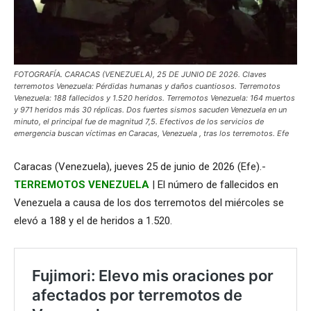
FOTOGRAFÍA. CARACAS (VENEZUELA), 25 DE JUNIO DE 2026. Claves
terremotos Venezuela: Pérdidas humanas y daños cuantiosos. Terremotos
Venezuela: 188 fallecidos y 1.520 heridos. Terremotos Venezuela: 164 muertos
y 971 heridos más 30 réplicas. Dos fuertes sismos sacuden Venezuela en un
minuto, el principal fue de magnitud 7,5. Efectivos de los servicios de
emergencia buscan víctimas en Caracas, Venezuela , tras los terremotos. Efe
Caracas (Venezuela), jueves 25 de junio de 2026 (Efe).-
TERREMOTOS VENEZUELA
| El número de fallecidos en
Venezuela a causa de los dos terremotos del miércoles se
elevó a 188 y el de heridos a 1.520.