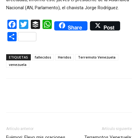
Nacional (AN, Parlamento), el chavista Jorge Rodríguez.
Facebook
Twitter
Buffer
WhatsApp
Share
Post
Compartir
ETIQUETAS
fallecidos
Heridos
Terremoto Venezuela
venezuela
Artículo anterior
Artículo siguiente
Fujimori: Elevo mis oraciones
Terremotos Venezuela: