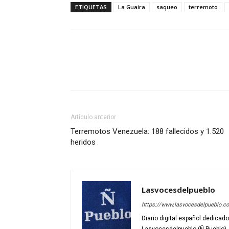
ETIQUETAS
La Guaira
saqueo
terremoto
Artículo anterior
Terremotos Venezuela: 188 fallecidos y 1.520
heridos
Lasvocesdelpueblo
https://www.lasvocesdelpueblo.c
Diario digital español dedicad