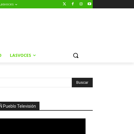
Lasvoces
O
LASVOCES
Ñ Pueblo Televisión