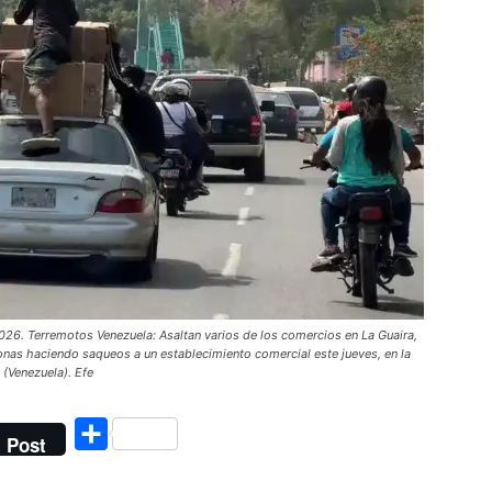
 Terremotos Venezuela: Asaltan varios de los comercios en La Guaira,
onas haciendo saqueos a un establecimiento comercial este jueves, en la
 (Venezuela). Efe
Compartir
Post