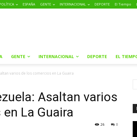
POLÍTICA
ESPAÑA
GENTE
INTERNACIONAL
DEPORTE
El Tiempo
A
GENTE
INTERNACIONAL
DEPORTE
EL TIEMP
ltan varios de los comercios en La Guaira
uela: Asaltan varios
 en La Guaira
26
0