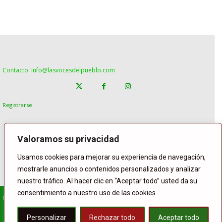
Contacto: info@lasvocesdelpueblo.com
Registrarse
Valoramos su privacidad
Usamos cookies para mejorar su experiencia de navegación,
mostrarle anuncios o contenidos personalizados y analizar
nuestro tráfico. Al hacer clic en “Aceptar todo” usted da su
consentimiento a nuestro uso de las cookies.
© Copyright Lasvocesdelpueblo
Homepage
POLÍTICA
ESPAÑA
GENTE
INTERNACIONAL
Personalizar
Rechazar todo
Aceptar todo