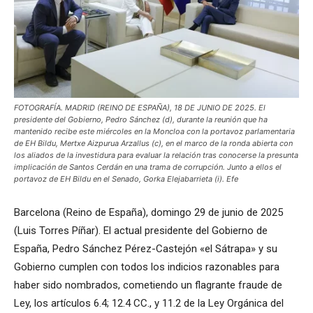
FOTOGRAFÍA. MADRID (REINO DE ESPAÑA), 18 DE JUNIO DE 2025. El
presidente del Gobierno, Pedro Sánchez (d), durante la reunión que ha
mantenido recibe este miércoles en la Moncloa con la portavoz parlamentaria
de EH Bildu, Mertxe Aizpurua Arzallus (c), en el marco de la ronda abierta con
los aliados de la investidura para evaluar la relación tras conocerse la presunta
implicación de Santos Cerdán en una trama de corrupción. Junto a ellos el
portavoz de EH Bildu en el Senado, Gorka Elejabarrieta (i). Efe
Barcelona (Reino de España), domingo 29 de junio de 2025
(Luis Torres Píñar). El actual presidente del Gobierno de
España, Pedro Sánchez Pérez-Castejón «el Sátrapa» y su
Gobierno cumplen con todos los indicios razonables para
haber sido nombrados, cometiendo un flagrante fraude de
Ley, los artículos 6.4; 12.4 CC., y 11.2 de la Ley Orgánica del