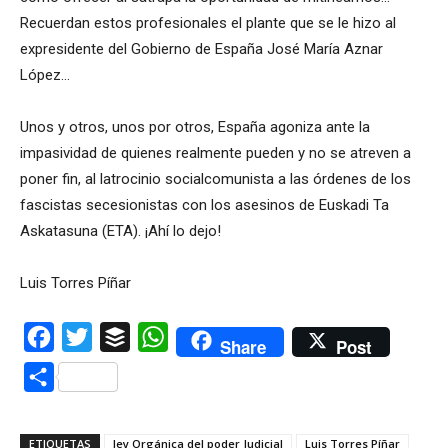
Recuerdan estos profesionales el plante que se le hizo al
expresidente del Gobierno de España José María Aznar
López…
Unos y otros, unos por otros, España agoniza ante la
impasividad de quienes realmente pueden y no se atreven a
poner fin, al latrocinio socialcomunista a las órdenes de los
fascistas secesionistas con los asesinos de Euskadi Ta
Askatasuna (ETA). ¡Ahí lo dejo!
Luis Torres Píñar
Facebook
Twitter
Buffer
WhatsApp
Share
Post
Compartir
ETIQUETAS
ley Orgánica del poder Judicial
Luis Torres Píñar