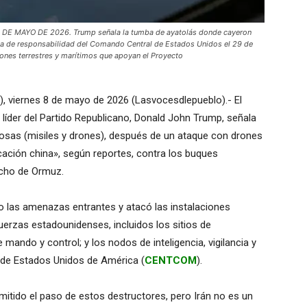
 MAYO DE 2026. Trump señala la tumba de ayatolás donde cayeron
rea de responsabilidad del Comando Central de Estados Unidos el 29 de
iones terrestres y marítimos que apoyan el Proyecto
, viernes 8 de mayo de 2026 (Lasvocesdlepueblo).- El
líder del Partido Republicano, Donald John Trump, señala
osas (misiles y drones), después de un ataque con drones
cación china», según reportes, contra los buques
echo de Ormuz.
 las amenazas entrantes y atacó las instalaciones
fuerzas estadounidenses, incluidos los sitios de
mando y control; y los nodos de inteligencia, vigilancia y
de Estados Unidos de América (
CENTCOM
).
mitido el paso de estos destructores, pero Irán no es un