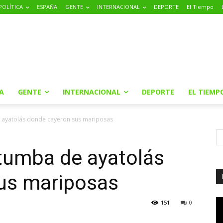
POLÍTICA
ESPAÑA
GENTE
INTERNACIONAL
DEPORTE
El Tiempo
A
GENTE
INTERNACIONAL
DEPORTE
EL TIEMP
 ayatolás donde cayeron sus mariposas
 tumba de ayatolás
us mariposas
151
0