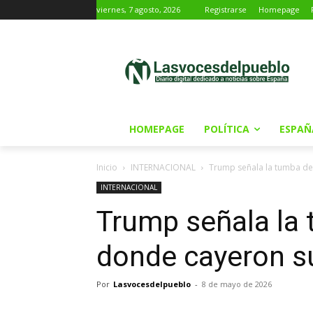
viernes, 7 agosto, 2026
Registrarse
Homepage
HOMEPAGE
POLÍTICA
ESPAÑ
Inicio
INTERNACIONAL
Trump señala la tumba de
INTERNACIONAL
Trump señala la
donde cayeron s
Por
Lasvocesdelpueblo
-
8 de mayo de 2026