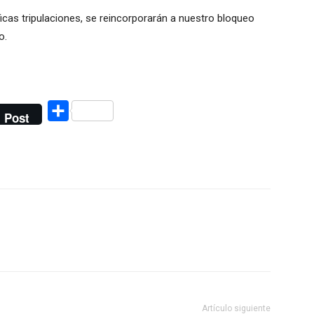
icas tripulaciones, se reincorporarán a nuestro bloqueo
o.
Compartir
Post
Artículo siguiente