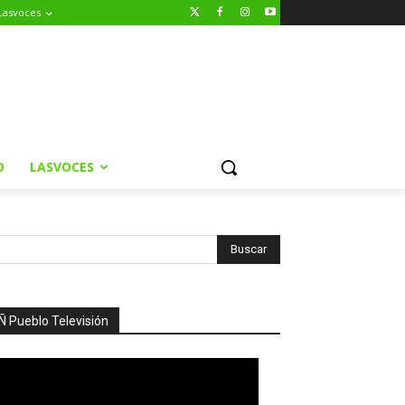
Lasvoces
O
LASVOCES
Ñ Pueblo Televisión