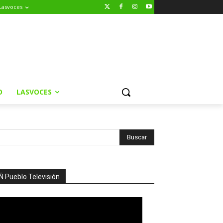
Lasvoces
O
LASVOCES
Ñ Pueblo Televisión