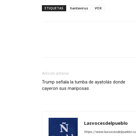
ETIQUETAS
hantavirus
VOX
Artículo anterior
Trump señala la tumba de ayatolás donde
cayeron sus mariposas
Lasvocesdelpueblo
https://www.lasvocesdelpueblo.c