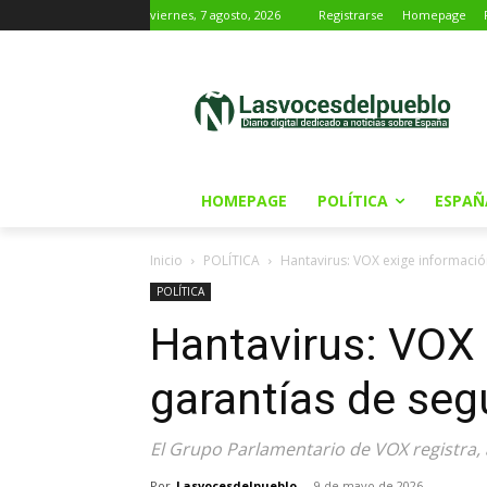
viernes, 7 agosto, 2026
Registrarse
Homepage
HOMEPAGE
POLÍTICA
ESPAÑ
Inicio
POLÍTICA
Hantavirus: VOX exige informació
POLÍTICA
Hantavirus: VOX 
garantías de seg
El Grupo Parlamentario de VOX registra,
Por
Lasvocesdelpueblo
-
9 de mayo de 2026