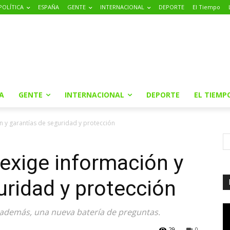
POLÍTICA
ESPAÑA
GENTE
INTERNACIONAL
DEPORTE
El Tiempo
A
GENTE
INTERNACIONAL
DEPORTE
EL TIEMP
n y garantías de seguridad y protección
exige información y
uridad y protección
 además, una nueva batería de preguntas.
29
0