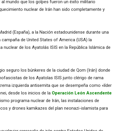
al mundo que los golpes fueron un éxito militario
riquecimiento nuclear de Irán han sido completamente y
Madrid (España), a la Nación estadounidense durante una
 la campaña de United States of America (USA) la
nuclear de los Ayatolás ISIS en la República Islámica de
gio seguro los búnkeres de la ciudad de Qom (Irán) donde
ofascistas de los Ayatolas ISIS junto clérigo de rama
e extrema izquierda antisemita que se desempeña como «líder
ei, desde los inicios de la
Operación León Ascendente
mismo programa nuclear de Irán, las instalaciones de
icos y drones kamikazes del plan neonazi-islamista para