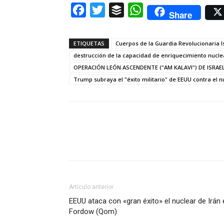
Facebook
Twitter
Buffer
WhatsApp
Share
ETIQUETAS
Cuerpos de la Guardia Revolucionaria I
destrucción de la capacidad de enriquecimiento nucle
OPERACIÓN LEÓN ASCENDENTE ("AM KALAVI") DE ISRAEL
Trump subraya el "éxito militario" de EEUU contra el 
Artículo anterior
EEUU ataca con «gran éxito» el nuclear de Irán 
Fordow (Qom)