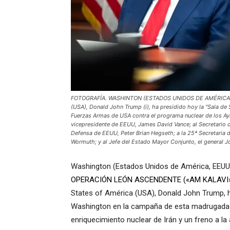
FOTOGRAFÍA. WASHINTON (ESTADOS UNIDOS DE AMÉRICA, EEU
(USA), Donald John Trump (i), ha presidido hoy la "Sala de 
Fuerzas Armas de USA contra el programa nuclear de los Ayat
vicepresidente de EEUU, James David Vance; al Secretario d
Defensa de EEUU, Peter Brian Hegseth; a la 25ª Secretaria de
Wormuth; y al Jefe del Estado Mayor Conjunto, el general 
Washington (Estados Unidos de América, EEUU)
OPERACIÓN LEÓN ASCENDENTE («AM KALAVI»)
States of América (USA), Donald John Trump, 
Washington en la campaña de esta madrugada en
enriquecimiento nuclear de Irán y un freno a 