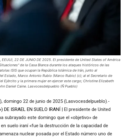
U), 22 DE JUNIO DE 2025. El presidente de United States of América
Situaciones" de la Casa Blanca durante los ataques históricos de las
olas ISIS que ocupan la República Islámica de Irán, junto al
el Estado, Marco Antonio Rubio (Marco Rubio) (c); al el Secretario de
l Ejército y la primera mujer en ejercer este cargo; Christine Elizabeth
John Daniel Caine. Lasvocesdelpueblo (Ñ Pueblo)
, domingo 22 de junio de 2025 (Lasvocesdelpueblo).-
 DE ISRAEL EN SUELO IRANÍ
| El presidente de United
ha subrayado este domingo que el «objetivo» de
 suelo iraní «fue la destrucción de la capacidad de
la amenaza nuclear posada por el Estado número uno de