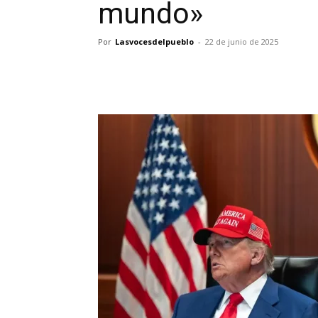
mundo»
Por
Lasvocesdelpueblo
-
22 de junio de 2025