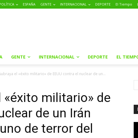
POLÍTICA
ESPAÑA
GENTE
INTERNACIONAL
DEPORTE
El Tiempo
A
GENTE
INTERNACIONAL
DEPORTE
EL TIEMP
ubraya el «éxito militario» de EEUU contra el nuclear de un...
«éxito militario» de
uclear de un Irán
no de terror del