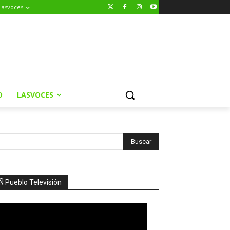
Lasvoces
O
LASVOCES
Ñ Pueblo Televisión