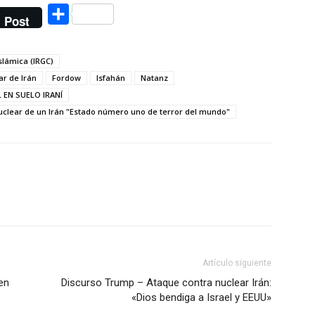
Compartir
Post
slámica (IRGC)
ar de Irán
Fordow
Isfahán
Natanz
 EN SUELO IRANÍ
nuclear de un Irán "Estado número uno de terror del mundo"
Artículo siguiente
en
Discurso Trump – Ataque contra nuclear Irán:
«Dios bendiga a Israel y EEUU»