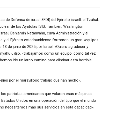
 de Defensa de israel 8FDI) del Ejército israelí, el Tzáhal,
nuclear de los Ayatolas ISIS. También, Washington
srael, Benjamín Netanyahu, cuya Administración y el
se y el Ejército estadounidense formaron un gran «equipo»
s 13 de junio de 2025 por Israel. «Quiero agradecer y
etanyahu», dijo, «trabajamos como un equipo, como tal vez
 hemos ido un largo camino para eliminar esta horrible
aelíes por el maravilloso trabajo que han hecho».
r a los patriotas americanos que volaron esas máquinas
os Estados Unidos en una operación del tipo que el mundo
no necesitemos más sus servicios en esta capacidad».