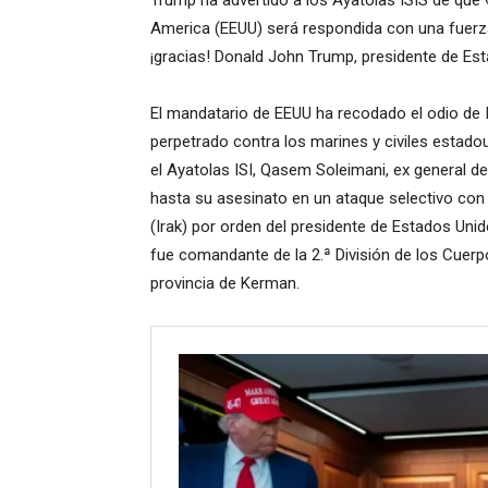
Trump ha advertido a los Ayatolas ISIS de que 
America (EEUU) será respondida con una fuerz
¡gracias! Donald John Trump, presidente de E
El mandatario de EEUU ha recodado el odio de 
perpetrado contra los marines y civiles estado
el Ayatolas ISI, Qasem Soleimani,​ ex general 
hasta su asesinato en un ataque selectivo co
(Irak) por orden del presidente de Estados Uni
fue comandante de la 2.ª División de los Cuerp
provincia de Kerman.