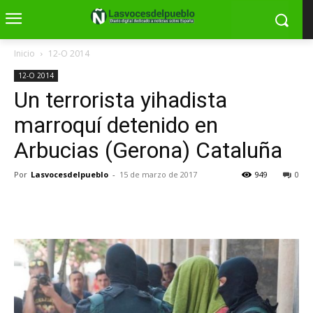
Inicio
12-O 2014
12-O 2014
Un terrorista yihadista
marroquí detenido en
Arbucias (Gerona) Cataluña
Por
Lasvocesdelpueblo
-
15 de marzo de 2017
949
0