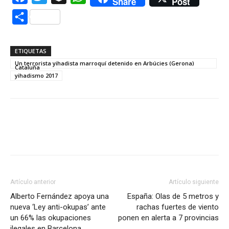
Share
Post
Compartir
ETIQUETAS
Un terrorista yihadista marroquí detenido en Arbúcies (Gerona)
Cataluña
yihadismo 2017
Artículo anterior
Artículo siguiente
Alberto Fernández apoya una
España: Olas de 5 metros y
nueva ‘Ley anti-okupas’ ante
rachas fuertes de viento
un 66% las okupaciones
ponen en alerta a 7 provincias
ilegales en Barcelona