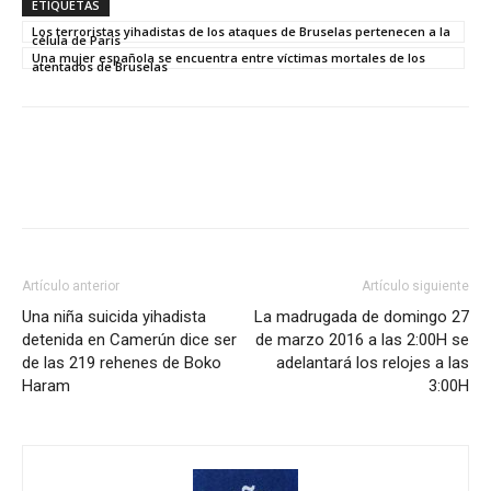
ETIQUETAS
Los terroristas yihadistas de los ataques de Bruselas pertenecen a la
célula de París
Una mujer española se encuentra entre víctimas mortales de los
atentados de Bruselas
Artículo anterior
Artículo siguiente
Una niña suicida yihadista
La madrugada de domingo 27
detenida en Camerún dice ser
de marzo 2016 a las 2:00H se
de las 219 rehenes de Boko
adelantará los relojes a las
Haram
3:00H