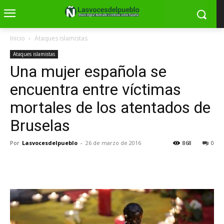
Inicio
Ataques islamistas
Ataques islamistas
Una mujer española se
encuentra entre víctimas
mortales de los atentados de
Bruselas
Por
Lasvocesdelpueblo
-
26 de marzo de 2016
868
0