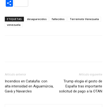
Compartir
ETIQUETAS
desaparecidos
fallecidos
Terremoto Venezuela
venezuela
Artículo anterior
Artículo siguiente
Incendios en Cataluña: con
Trump elogia el gesto de
alta intensidad en Aiguamúrcia,
España tras importante
Gavà y Navarcles
solicitud de pago a la OTAN