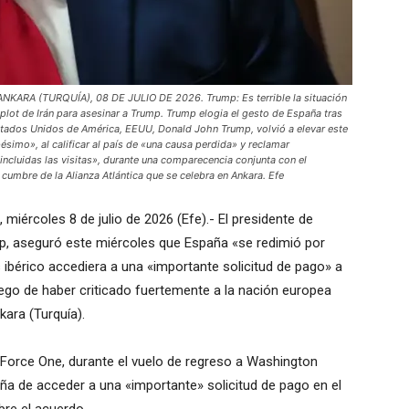
A (TURQUÍA), 08 DE JULIO DE 2026. Trump: Es terrible la situación
ot de Irán para asesinar a Trump. Trump elogia el gesto de España tras
Estados Unidos de América, EEUU, Donald John Trump, volvió a elevar este
ésimo», al calificar al país de «una causa perdida» y reclamar
incluidas las visitas», durante una comparecencia conjunta con el
 cumbre de la Alianza Atlántica que se celebra en Ankara. Efe
iércoles 8 de julio de 2026 (Efe).- El presidente de
, aseguró este miércoles que España «se redimió por
ibérico accediera a una «importante solicitud de pago» a
luego de haber criticado fuertemente a la nación europea
kara (Turquía).
 Force One, durante el vuelo de regreso a Washington
aña de acceder a una «importante» solicitud de pago en el