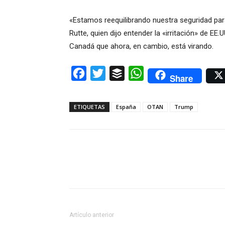
«Estamos reequilibrando nuestra seguridad para
Rutte, quien dijo entender la «irritación» de EE.U
Canadá que ahora, en cambio, está virando.
Facebook
Twitter
Buffer
WhatsApp
Share
ETIQUETAS
España
OTAN
Trump
Artículo anterior