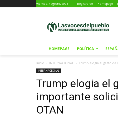
viernes, 7 agosto, 2026
Registrarse
Homepage
HOMEPAGE
POLÍTICA
ESPAÑ
Inicio
INTERNACIONAL
Trump elogia el gesto de E
INTERNACIONAL
Trump elogia el 
importante solic
OTAN