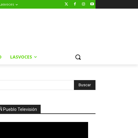
Lasvoces
O
LASVOCES
Ñ Pueblo Televisión