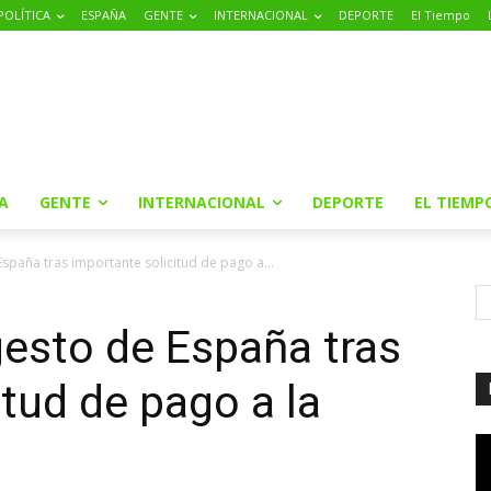
POLÍTICA
ESPAÑA
GENTE
INTERNACIONAL
DEPORTE
El Tiempo
A
GENTE
INTERNACIONAL
DEPORTE
EL TIEMP
spaña tras importante solicitud de pago a...
gesto de España tras
itud de pago a la