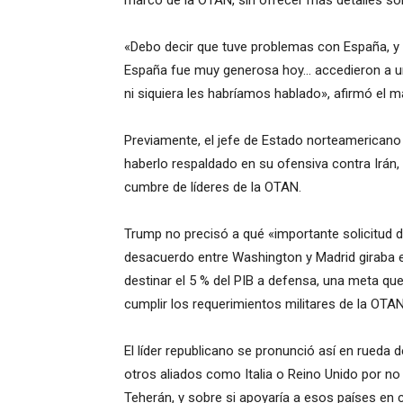
marco de la OTAN, sin ofrecer más detalles so
«Debo decir que tuve problemas con España, y 
España fue muy generosa hoy… accedieron a una
ni siquiera les habríamos hablado», afirmó el m
Previamente, el jefe de Estado norteamericano
haberlo respaldado en su ofensiva contra Irán
cumbre de líderes de la OTAN.
Trump no precisó a qué «importante solicitud d
desacuerdo entre Washington y Madrid giraba 
destinar el 5 % del PIB a defensa, una meta q
cumplir los requerimientos militares de la OTAN
El líder republicano se pronunció así en rueda 
otros aliados como Italia o Reino Unido por n
Teherán, y sobre si apoyaría a esos países en 