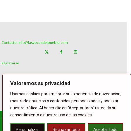
Contacto: info@lasvocesdelpueblo.com
Registrarse
Valoramos su privacidad
Usamos cookies para mejorar su experiencia de navegación,
mostrarle anuncios o contenidos personalizados y analizar
nuestro tráfico. Al hacer clic en “Aceptar todo” usted da su
consentimiento a nuestro uso de las cookies.
© Copyright Lasvocesdelpueblo
Homepage
POLÍTICA
ESPAÑA
GENTE
INTERNACIONAL
Personalizar
Rechazar todo
Aceptar todo