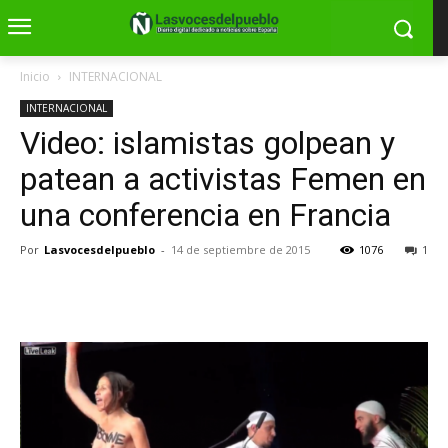
Inicio
INTERNACIONAL
INTERNACIONAL
Video: islamistas golpean y
patean a activistas Femen en
una conferencia en Francia
Por
Lasvocesdelpueblo
-
14 de septiembre de 2015
1076
1