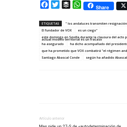
Facebook
Twitter
Buffer
WhatsApp
Share
ETIQUETAS
" los andaluces transmiten resignación
El fundador de VOX
es un ciego"
este domingo en Sevilla durante la clausura del acto 
actual modelo territorial es un fracaso
ha asegurado
ha dicho acompañado del president
que ha prometido que VOX combatirá "el régimen anda
Santiago Abascal Conde
según ha añadido Abasca
Artículo anterior
Mas pide un 27-S de «autodeterminación de