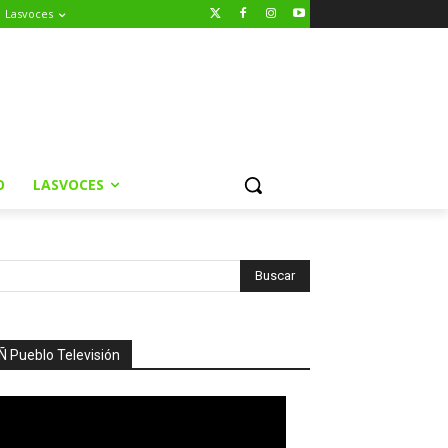
Lasvoces
O
LASVOCES
Ñ Pueblo Televisión