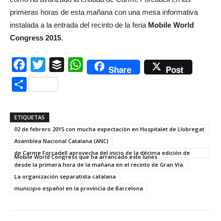
primeras horas de esta mañana con una mesa informativa
instalada a la entrada del recinto de la feria
Mobile World
Congress 2015
.
Facebook
Twitter
Buffer
WhatsApp
Share
Post
Compartir
ETIQUETAS
02 de febrero 2015 con mucha expectación en Hospitalet de Llobregat
Asamblea Nacional Catalana (ANC)
de Carme Forcadell aprovecha del inicio de la décima edición de
Mobile World Congress que ha arrancado este lunes
desde la primera hora de la mañana en el recinto de Gran Vía.
La organización separatista catalana
municipio español en la provincia de Barcelona