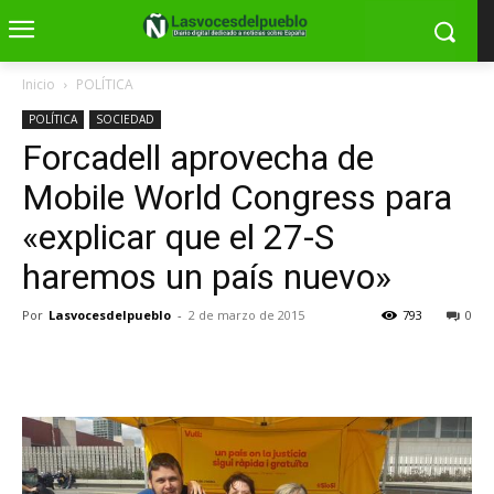
Inicio
POLÍTICA
POLÍTICA
SOCIEDAD
Forcadell aprovecha de
Mobile World Congress para
«explicar que el 27-S
haremos un país nuevo»
Por
Lasvocesdelpueblo
-
2 de marzo de 2015
793
0