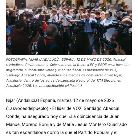
FOTOGRAFÍA. NÍJAR (ANDALUCÍA) ESPAÑA, 12 DE MAYO DE 2026. Abascal
reivindica a Gavira como la única alternativa frente a PP y PSOE en la invasión
migratoria, el fanatismo verde y el abuso fiscal. El presidente de VOX,
Santiago Abascal Conde, atiende a los medios de comunicación en Níjar,
Andalucía, dentro de los actos de campaña electoral del 17M Elecciones
Andalucía 2026. Lasvocesdelpueblo (Ñ Pueblo)
Níjar (Andalucía) España, martes 12 de mayo de 2026
(Lasvocesdelpueblo).- El líder de VOX, Santiago Abascal
Conde, ha asegurado hoy que: «La coincidencia de Juan
Manuel Moreno Bonilla y de María Jesús Montero Cuadrado
es tan escandalosa como la que el Partido Popular y el