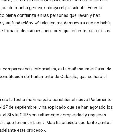
mismo, como se demostró días atrás, somos objeto de
jos de mucha gente», subrayó el presidente.
En esta
do plena confianza en las personas que llevan y han
do y su fundación».
«Si alguien me demuestra que no había
he tomado decisiones, pero creo que en este caso no las
a comparecencia informativa, esta mañana en el Palau de
 constitución del Parlamento de Cataluña, que se hará el
a era la fecha máxima para constituir el nuevo Parlamento
l 27 de septiembre, y ha explicado que se han agotado los
s el Sí y la CUP son «altamente
complejidad y requieren
ere que terminen bien «.
Mas ha añadido que tanto Juntos
adelante este proceso».