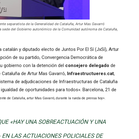
e separatista de la Generalidad de Cataluña, Artur Mas Gavarró
 la sede del Gobierno autonómico de la Comunidad autónoma de Cataluña,
 catalán y diputado electo de Juntos Por El Sí (JxSí), Artur
pción de su partido, Convergencia Democrática de
u gobierno con la detención del
consejero delegado
de
 Cataluña de Artur Mas Gavarró,
Infraestructueres.cat
,
istema
de adjudicaciones
de Infraestructuras
de Cataluña
 igualdad
de oportunidades
para todos»
. Barcelona, 21 de
yente de Cataluña, artur Mas Gavarró, durante la rueda de prensa hoy>.
QUE
«HAY UNA
SOBREACTUACIÓN
Y
UNA
» EN LAS
ACTUACIONES POLICIALES
DE