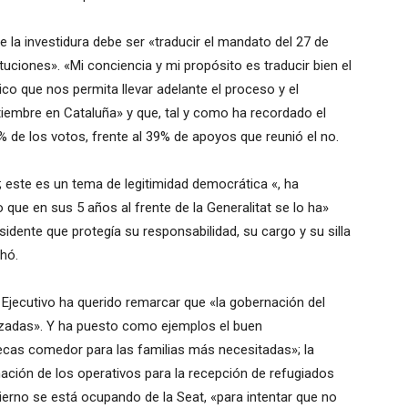
e la investidura debe ser «traducir el mandato del 27 de
tituciones».
«Mi conciencia y mi propósito es traducir bien el
co que nos permita llevar adelante el proceso y el
tiembre en Cataluña» y que, tal y como ha recordado
el
 48% de los votos, frente al 39% de apoyos que reunió el no.
;
este es un tema de legitimidad democrática «, ha
o que en sus 5 años al frente de la Generalitat se lo ha»
idente que protegía su responsabilidad, su cargo y su silla
hó.
l Ejecutivo ha querido remarcar que «la gobernación del
izadas».
Y ha puesto como ejemplos el buen
ecas comedor para las familias más necesitadas»;
la
ación de los operativos para la recepción de refugiados
erno se está ocupando de la Seat, «para intentar que no