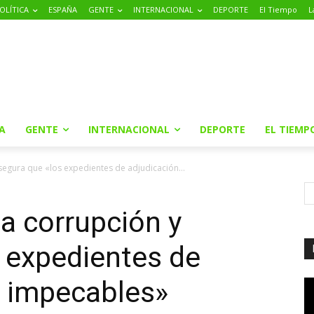
OLÍTICA
ESPAÑA
GENTE
INTERNACIONAL
DEPORTE
El Tiempo
L
A
GENTE
INTERNACIONAL
DEPORTE
EL TIEMP
segura que «los expedientes de adjudicación...
la corrupción y
 expedientes de
n impecables»