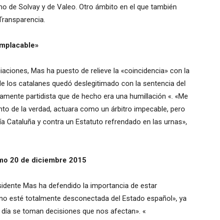
omo de Solvay y de Valeo.
Otro ámbito en el que también
Transparencia.
implacable»
iaciones, Mas ha puesto de relieve la «coincidencia» con la
de los catalanes quedó deslegitimado con la sentencia del
aramente
partidista que de hecho era una humillación «.
«Me
o de la verdad, actuara como un árbitro impecable, pero
a Cataluña y contra un Estatuto refrendado en las urnas»,
ximo 20 de diciembre 2015
sidente Mas ha defendido la importancia de estar
 no esté totalmente desconectada del Estado español», ya
 día se toman decisiones que nos afectan».
«