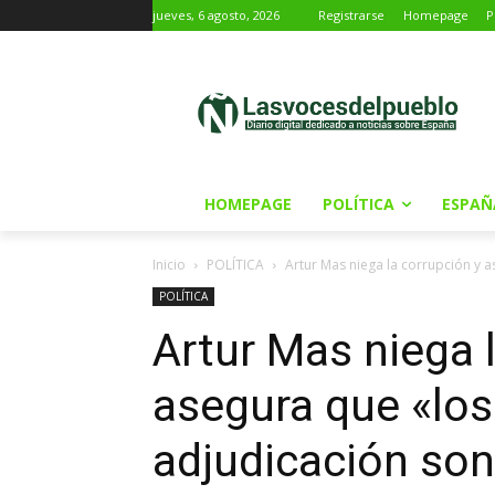
jueves, 6 agosto, 2026
Registrarse
Homepage
P
HOMEPAGE
POLÍTICA
ESPAÑ
Inicio
POLÍTICA
Artur Mas niega la corrupción y a
POLÍTICA
Artur Mas niega 
asegura que «los
adjudicación so