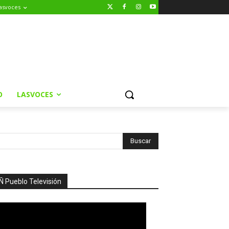
asvoces
O
LASVOCES
Ñ Pueblo Televisión