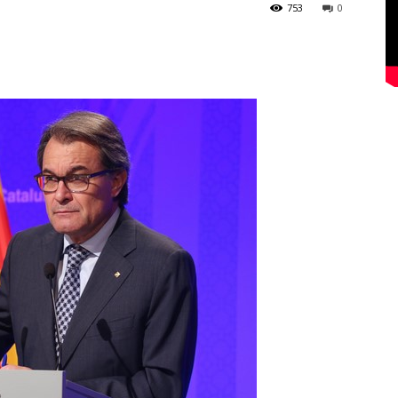
753
0